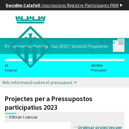
Decidim Calafell
-
Inscripcions Registre Participants PAM
Menú
Entra
Menú p
Pressupostos Participatius 2023
/
Votació Propostes
0 €
500.000 €
Assignat
Pressupost
Més informació sobre el pressupost
Projectes per a Pressupostos
participatius 2023
Filtrar i cercar
Ordenar projectes per