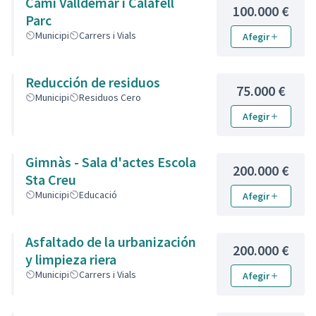
Cami Valldemar i Calafell
d'arbrat als carrers Rambla
100.000 €
Parc
Nova i Garrotxa - Poda de los
Municipi
Carrers i Vials
Afegir
árboles y arreglar aceras
Reducción de residuos
75.000 €
Municipi
Residuos Cero
Afegir
Gimnàs - Sala d'actes Escola
200.000 €
Sta Creu
Municipi
Educació
Afegir
Asfaltado de la urbanización
200.000 €
y limpieza riera
Municipi
Carrers i Vials
Afegir