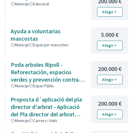
200.000 €
Municipi
Educació
Afegir
Ayuda a voluntarias
5.000 €
mascostas
Municipi
Espai per mascotes
Afegir
Poda arboles Ripoll -
200.000 €
Reforestación, espacios
verdes y prevención contra
Afegir
incendios
Municipi
Espai Públic
Proposta d´aplicació del pla
200.000 €
director d'arbrat - Aplicació
del Pla director del arbrat
Afegir
carrer rambla Nova i garrotxa
Municipi
Carrers i Vials
- Aplicació del pla director