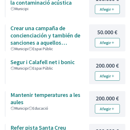
la contaminació acústica
Municipi
Afegir
Crear una campaña de
50.000 €
concienciación y también de
sanciones a aquellos
Afegir
propietarios de animales que
Municipi
Espai Públic
no recojan las heces de las
Segur i Calafell net i bonic
aceras. Es responsabili
200.000 €
Municipi
Espai Públic
Afegir
Mantenir temperatures a les
200.000 €
aules
Municipi
Educació
Afegir
Refer pista Santa Creu