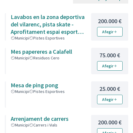
Lavabos en la zona deportiva
200.000 €
del vilarenc, pista skate -
Aprofitament espai esportiu
Afegir
Parc Vilarenc
Municipi
Pistes Esportives
Mes papereres a Calafell
75.000 €
Municipi
Residuos Cero
Afegir
Mesa de ping pong
25.000 €
Municipi
Pistes Esportives
Afegir
Arrenjament de carrers
200.000 €
Municipi
Carrers i Vials