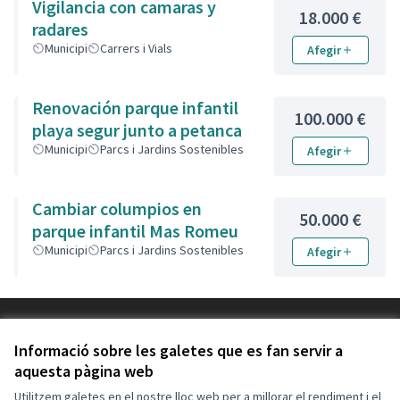
Vigilancia con camaras y
18.000 €
radares
Municipi
Carrers i Vials
Afegir
Renovación parque infantil
100.000 €
playa segur junto a petanca
Municipi
Parcs i Jardins Sostenibles
Afegir
Cambiar columpios en
50.000 €
parque infantil Mas Romeu
Municipi
Parcs i Jardins Sostenibles
Afegir
Termes i condicions d'ús
Configuració de les galetes
Informació sobre les galetes que es fan servir a
Decidim Calafell a X
Decidim Calafell a Facebook
Decidim Calafell a YouTube
Decidim Calafell a GitHub
aquesta pàgina web
(Enllaç extern)
(Enllaç extern)
(Enllaç extern)
(Enllaç extern)
Utilitzem galetes en el nostre lloc web per a millorar el rendiment i el