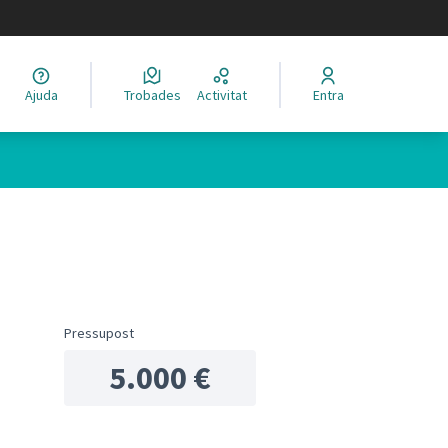
legir el idioma
Ajuda
Trobades
Activitat
Entra
ols de recursos
Pressupost
5.000 €