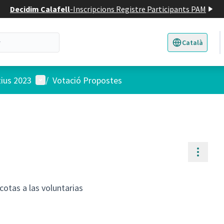
Decidim Calafell
-
Inscripcions Registre Participants PAM
Català
Triar la llengua
E
Menú d'usuari
tius 2023
/
Votació Propostes
Contr
cotas a las voluntarias