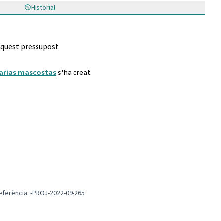
Historial
 aquest pressupost
arias mascostas
s'ha creat
er mascotes
eferència: -PROJ-2022-09-265