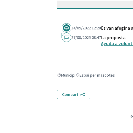
Es van afegir a
14/09/2022 12:28
La proposta
27/08/2025 08:47
Ayuda a volunt
Municipi
Espai per mascotes
Resultats en filtrar per: Municipi
Resultats en filtrar per: Espai p
Compartir
R