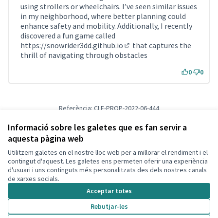
using strollers or wheelchairs. I’ve seen similar issues
in my neighborhood, where better planning could
enhance safety and mobility. Additionally, I recently
discovered a fun game called
https://snowrider3dd.github.io
that captures the
(Enllaç extern)
thrill of navigating through obstacles
0
0
Referència: CLF-PROP-2022-06-444
Versió 1
(de 1)
veure altres versions
Verifica l'empremta digital
Informació sobre les galetes que es fan servir a
aquesta pàgina web
Utilitzem galetes en el nostre lloc web per a millorar el rendiment i el
Termes i condicions d'ús
contingut d'aquest. Les galetes ens permeten oferir una experiència
Configuració de les galetes
d'usuari i uns continguts més personalitzats des dels nostres canals
Decidim Calafell a X
Decidim Calafell a Facebook
Decidim Calafell a YouTube
Decidim Calafell a GitHub
de xarxes socials.
(Enllaç extern)
(Enllaç extern)
(Enllaç extern)
(Enllaç extern)
Acceptar totes
Rebutjar-les
Amb llicènc
(Enllaç exte