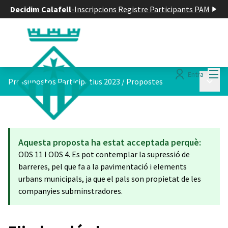
Decidim Calafell
-
Inscripcions Registre Participants PAM
Menú
Entra
Menú p
Pressupostos Participatius 2023
/
Propostes
Aquesta proposta ha estat acceptada perquè:
ODS 11 I ODS 4. Es pot contemplar la supressió de
barreres, pel que fa a la pavimentació i elements
urbans municipals, ja que el pals son propietat de les
companyies subminstradores.