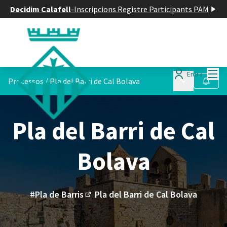
Decidim Calafell
-
Inscripcions Registre Participants PAM
Menú
Entra
Menú principa
Processos
/
Pla del Barri de Cal Bolava
Seguir
Pla del Barri de Cal
Bolava
#Pla de Barris
Pla del Barri de Cal Bolava
(Enllaç extern)