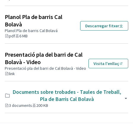
Planol Pla de barris Cal
Bolavà
Descarregar fitxer
Planol Pla de barris Cal Bolavá
pdf
6 MB
Presentació pla del barri de Cal
Bolavà - Video
Visita l'enllaç
(Enlla
Presentació pla del barri de Cal Bolavà - Video
link
Documents sobre trobades - Taules de Treball,
Pla de Barris Cal Bolavà
3 documents
200 KB