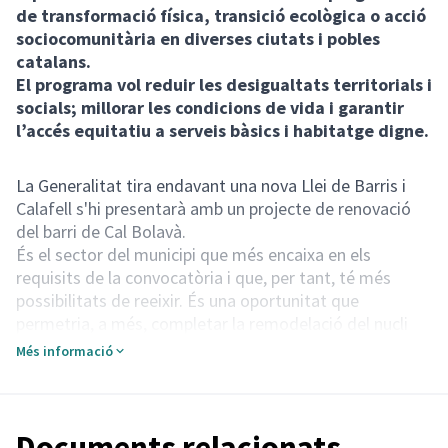
de transformació física, transició ecològica o acció
sociocomunitària en diverses ciutats i pobles
catalans.
El programa vol reduir les desigualtats territorials i
socials; millorar les condicions de vida i garantir
l’accés equitatiu a serveis bàsics i habitatge digne.
La Generalitat tira endavant una nova Llei de Barris i
Calafell s'hi presentarà amb un projecte de renovació
del barri de Cal Bolavà.
És el sector del municipi que més encaixa en els
requisits de la convocatòria i que, per tant, té més
possibilitats de reeixir. És una oportunitat que
permetria, a més, completar la remodelació del nucli
del Poble que va iniciar-se amb un anterior pla de barris.
Més informació
Entre els projectes principals, hi ha la millora de
l'habitabilitat amb la creació d'espais i eixos, la creació
de nous equipaments i la pacificació d'una desena de
carrers, entre altres. També actuacions socials,
Documents relacionats