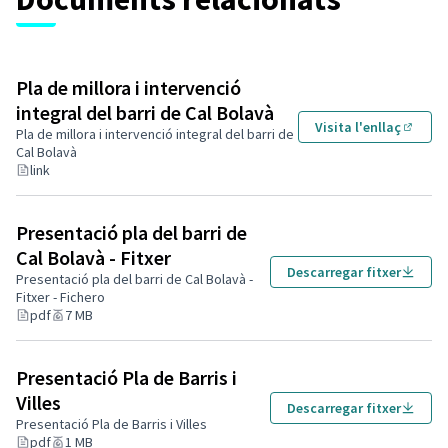
culturals i d'integració, per aconseguir, en conjunt, que
Cal Bolavà sigui un barri on s'hi visqui bé. Perquè sigui
un barri amb cor.
Pla de millora i intervenció
integral del barri de Cal Bolavà
Cal que habilitis totes les galetes per veure aquest
Visita l'enllaç
Pla de millora i intervenció integral del barri de
(Enlla
contingut.
Cal Bolavà
Canviar la configuració de les galetes
link
Presentació pla del barri de
Cal Bolavà - Fitxer
Descarregar fitxer
Presentació pla del barri de Cal Bolavà -
Fitxer - Fichero
pdf
7 MB
Presentació Pla de Barris i
Villes
Descarregar fitxer
Presentació Pla de Barris i Villes
pdf
1 MB