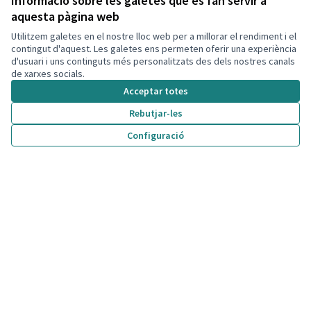
Informació sobre les galetes que es fan servir a
aquesta pàgina web
Utilitzem galetes en el nostre lloc web per a millorar el rendiment i el
contingut d'aquest. Les galetes ens permeten oferir una experiència
d'usuari i uns continguts més personalitzats des dels nostres canals
de xarxes socials.
Acceptar totes
Rebutjar-les
Pressupostos Participatius 2027
Resta(en) més d'1 any
Valoració de Propostes
Configuració