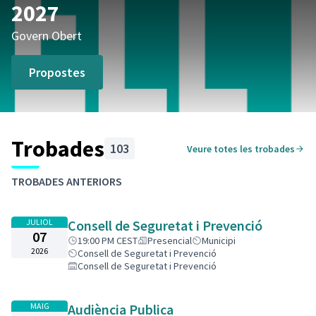
2027
Govern Obert
Propostes
Trobades
103
Veure totes les trobades
Saltar el mapa
Leaflet
|
©
HERE maps
El següent element és un mapa que presenta els components d'aq
+
TROBADES ANTERIORS
−
JULIOL
Consell de Seguretat i Prevenció
07
19:00 PM CEST
Presencial
Municipi
2026
Consell de Seguretat i Prevenció
Consell de Seguretat i Prevenció
MAIG
Audiència Publica