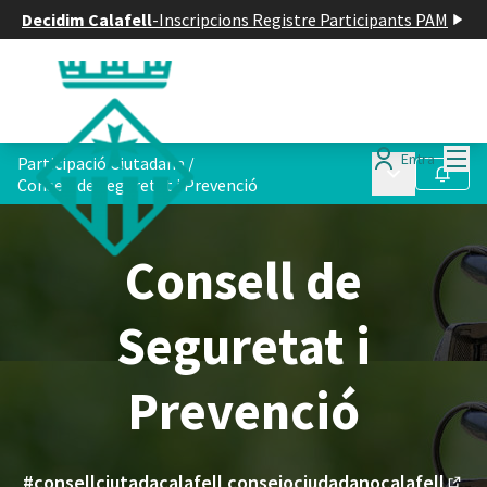
Decidim Calafell
-
Inscripcions Registre Participants PAM
Menú
Entra
Participació Ciutadana
/
Menú principa
Seguir
Consell de Seguretat i Prevenció
Consell de
Seguretat i
Prevenció
#consellciutadacalafell consejociudadanocalafell