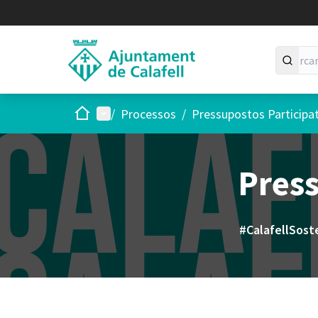
Inici
Menú principal
/
Processos
/
Pressupostos Participa
Press
#CalafellSost