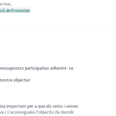
ACTUAL:
ció de Propostes
ressupostos participatius adherint- se
n)
l nostre objectiu!
ina important per a que els veïns i veïnes
va i s’aconsegueixi l’objectiu de decidir