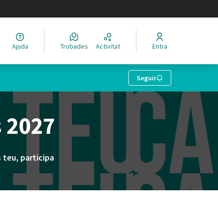
legir el idioma
Ajuda
Trobades
Activitat
Entra
Seguir
s 2027
s teu, participa
rn)