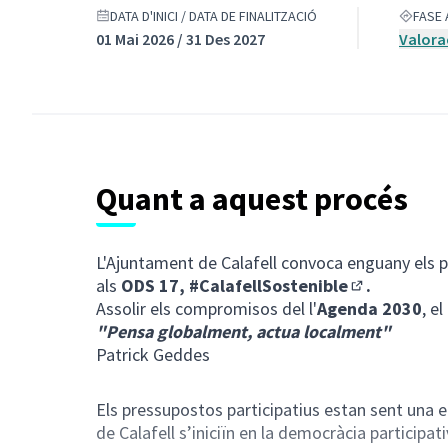
DATA D'INICI / DATA DE FINALITZACIÓ
FASE 
01 Mai 2026 / 31 Des 2027
Valora
Quant a aquest procés
L'Ajuntament de Calafell convoca enguany els p
als
ODS 17,
#CalafellSostenible
.
(Enllaç exter
Assolir els compromisos del l'
Agenda 2030
, e
"Pensa globalment, actua localment"
Patrick Geddes
Els pressupostos participatius estan sent una e
de Calafell s’iniciïn en la democràcia participati