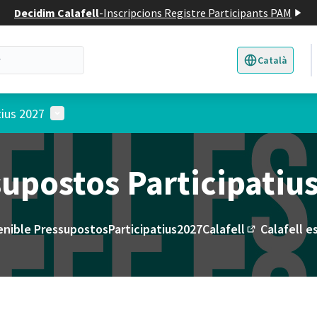
Decidim Calafell
-
Inscripcions Registre Participants PAM
Català
Triar la llengua
E
Menú d'usuari
tius 2027
upostos Participatiu
enible PressupostosParticipatius2027Calafell
Calafell e
(Enllaç exte