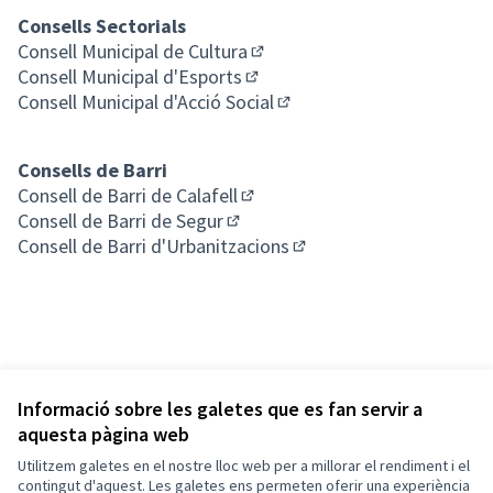
Consells Sectorials
Consell Municipal de Cultura
(Obrir en una pestanya nova)
Consell Municipal d'Esports
(Obrir en una pestanya nova)
Consell Municipal d'Acció Social
(Obrir en una pestanya nov
Consells de Barri
Consell de Barri de Calafell
(Obrir en una pestanya nova)
Consell de Barri de Segur
(Obrir en una pestanya nova)
Consell de Barri d'Urbanitzacions
(Obrir en una pestanya n
Informació sobre les galetes que es fan servir a
aquesta pàgina web
Utilitzem galetes en el nostre lloc web per a millorar el rendiment i el
Termes i condicions d'ús
contingut d'aquest. Les galetes ens permeten oferir una experiència
Configuració de les galetes