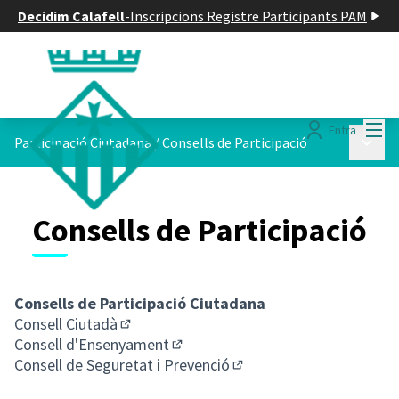
Decidim Calafell
-
Inscripcions Registre Participants PAM
Menú
Entra
Menú p
Participació Ciutadana
/
Consells de Participació
Consells de Participació
Consells de Participació Ciutadana
Consell Ciutadà
(Obrir en una pestanya nova)
Consell d'Ensenyament
(Obrir en una pestanya nova)
Consell de Seguretat i Prevenció
(Obrir en una pestanya n