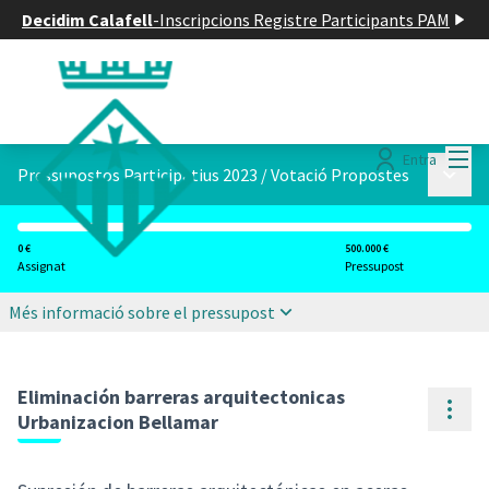
Decidim Calafell
-
Inscripcions Registre Participants PAM
Menú
Entra
Menú p
Pressupostos Participatius 2023
/
Votació Propostes
0 €
500.000 €
Assignat
Pressupost
Més informació sobre el pressupost
Eliminación barreras arquitectonicas
Cont
Urbanizacion Bellamar