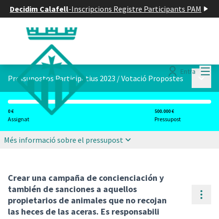
Decidim Calafell
-
Inscripcions Registre Participants PAM
Menú
Entra
Menú p
Pressupostos Participatius 2023
/
Votació Propostes
0 €
500.000 €
Assignat
Pressupost
Més informació sobre el pressupost
Crear una campaña de concienciación y
también de sanciones a aquellos
Cont
propietarios de animales que no recojan
las heces de las aceras. Es responsabili