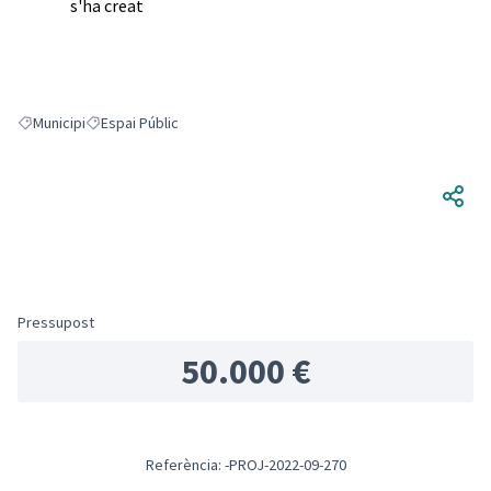
s'ha creat
Municipi
Espai Públic
Resultats en filtrar per: Municipi
Resultats en filtrar per: Espai Públic
Pressupost
50.000 €
Referència: -PROJ-2022-09-270