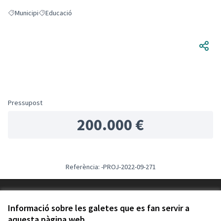
Municipi
Educació
Resultats en filtrar per: Municipi
Resultats en filtrar per: Educació
Pressupost
200.000 €
Referència: -PROJ-2022-09-271
Termes i condicions d'ús
Configuració de les galetes
Informació sobre les galetes que es fan servir a
Decidim Calafell a X
Decidim Calafell a Facebook
Decidim Calafell a YouTube
Decidim Calafell a GitHub
aquesta pàgina web