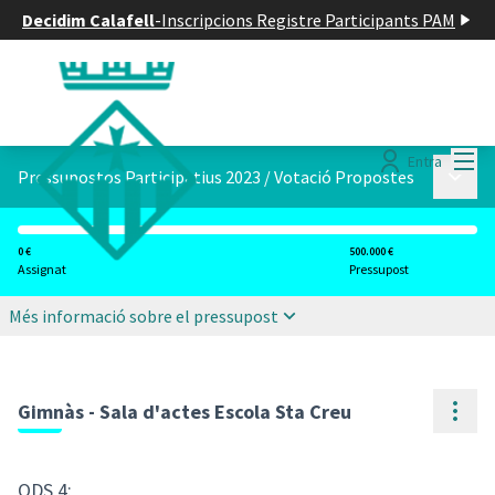
Decidim Calafell
-
Inscripcions Registre Participants PAM
Menú
Entra
Menú p
Pressupostos Participatius 2023
/
Votació Propostes
0 €
500.000 €
Assignat
Pressupost
Més informació sobre el pressupost
Cont
Gimnàs - Sala d'actes Escola Sta Creu
ODS 4: