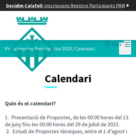
Decidim Calafell
-
Inscripcions Registre Participants PAM
Menú
Entra
Menú p
Pressupostos Participatius 2023
/
Calendari
Calendari
Quin és el calendari?
1. Presentació de Propostes, de les 00:00 hores del 13
de juny fins les 00:00 hores del 29 de juliol de 2022.
2. Estudi de Propostes tècniques, entre el 1 d’agost i