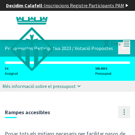
Decidim Calafell
-
Inscripcions Registre Participants PAM
Menú
Entra
Menú p
Pressupostos Participatius 2023
/
Votació Propostes
0 €
500.000 €
Assignat
Pressupost
Més informació sobre el pressupost
Cont
Rampes accesibles
Posar tots els mitjans necesaris per facilitar pasos de