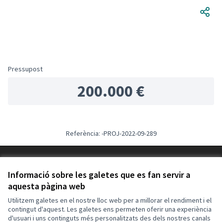
Pressupost
200.000 €
Referència: -PROJ-2022-09-289
Termes i condicions d'ús
Configuració de les galetes
Informació sobre les galetes que es fan servir a
Decidim Calafell a X
Decidim Calafell a Facebook
Decidim Calafell a YouTube
Decidim Calafell a GitHub
aquesta pàgina web
(Enllaç extern)
(Enllaç extern)
(Enllaç extern)
(Enllaç extern)
Utilitzem galetes en el nostre lloc web per a millorar el rendiment i el
contingut d'aquest. Les galetes ens permeten oferir una experiència
d'usuari i uns continguts més personalitzats des dels nostres canals