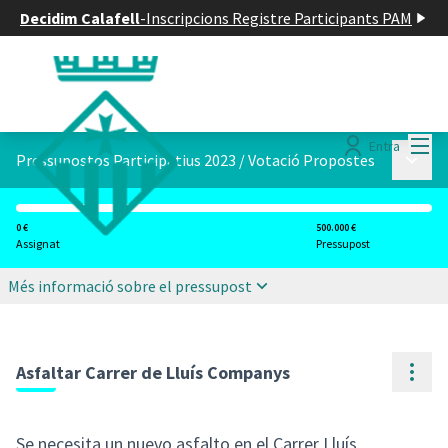
Decidim Calafell
-
Inscripcions Registre Participants PAM
Menú
Entra
Menú p
Pressupostos Participatius 2023
/
Votació Propostes
0 €
500.000 €
Assignat
Pressupost
Més informació sobre el pressupost
Cont
Asfaltar Carrer de Lluís Companys
Se necesita un nuevo asfalto en el Carrer Lluís