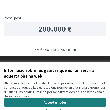
Pressupost
200.000 €
Referència: -PROJ-2022-09-283
Termes i condicions d'ús
Configuració de les galetes
Informació sobre les galetes que es fan servir a
Decidim Calafell a X
Decidim Calafell a Facebook
Decidim Calafell a YouTube
Decidim Calafell a GitHub
aquesta pàgina web
(Enllaç extern)
(Enllaç extern)
(Enllaç extern)
(Enllaç extern)
Utilitzem galetes en el nostre lloc web per a millorar el rendiment i el
contingut d'aquest. Les galetes ens permeten oferir una experiència
d'usuari i uns continguts més personalitzats des dels nostres canals
Amb llicènc
(Enllaç exte
de xarxes socials.
(Enllaç extern)
Web creada amb
programari lliure
.
Acceptar totes
(Enllaç extern)