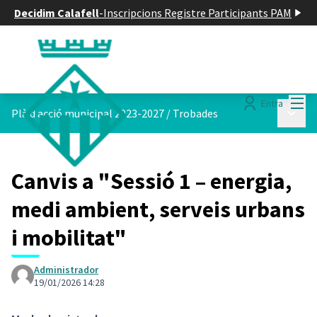
Decidim Calafell
-
Inscripcions Registre Participants PAM
Menú
Entra
Menú p
Plà d acció municipal 2023-2027
/
Trobades
Canvis a "Sessió 1 – energia,
medi ambient, serveis urbans
i mobilitat"
Administrador
19/01/2026 14:28