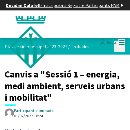
Decidim Calafell
-
Inscripcions Registre Participants PAM
Menú
Entra
Menú p
Plà d acció municipal 2023-2027
/
Trobades
Canvis a "Sessió 1 – energia,
medi ambient, serveis urbans
i mobilitat"
Participant eliminada
01/02/2022 16:24