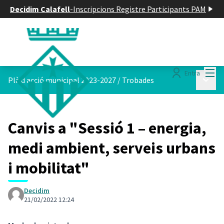
Decidim Calafell
-
Inscripcions Registre Participants PAM
Menú
Entra
Menú p
Plà d acció municipal 2023-2027
/
Trobades
Canvis a "Sessió 1 – energia,
medi ambient, serveis urbans
i mobilitat"
Decidim
21/02/2022 12:24