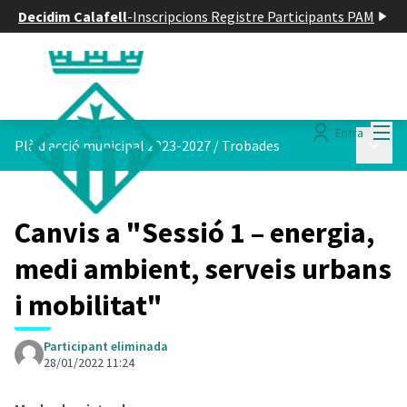
Decidim Calafell
-
Inscripcions Registre Participants PAM
Menú
Entra
Menú p
Plà d acció municipal 2023-2027
/
Trobades
Canvis a "Sessió 1 – energia,
medi ambient, serveis urbans
i mobilitat"
Participant eliminada
28/01/2022 11:24