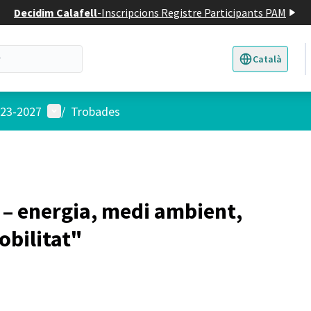
Decidim Calafell
-
Inscripcions Registre Participants PAM
Català
Triar la llengua
E
Menú d'usuari
023-2027
/
Trobades
 – energia, medi ambient,
obilitat"