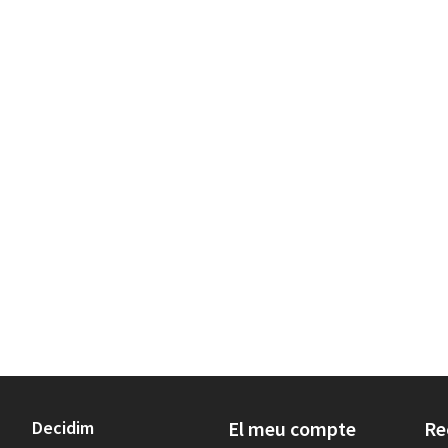
Decidim
El meu compte
Re