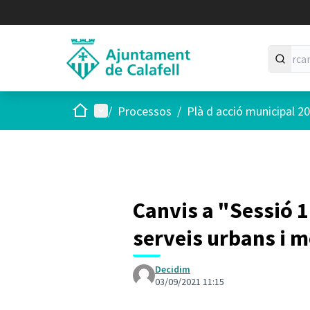
Inici
Menú principal
/
Processos
/
Plà d acció municipal 2
Canvis a "Sessió 1
serveis urbans i m
Decidim
03/09/2021 11:15