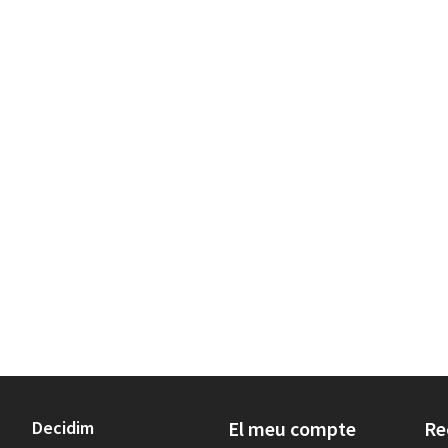
Decidim
El meu compte
Re