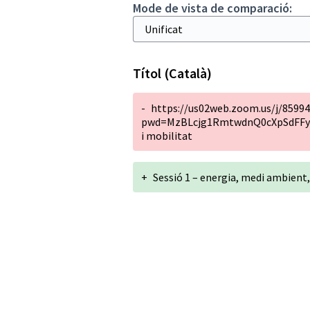
Mode de vista de comparació:
Títol (Català)
-
https://us02web.zoom.us/j/8599
pwd=MzBLcjg1RmtwdnQ0cXpSdFFyWlp
i mobilitat
+
Sessió 1 – energia, medi ambient,