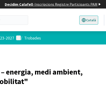
Decidim Calafell
-
Inscripcions Registre Participants PAM
Català
Triar la llengua
E
Menú d'usuari
023-2027
/
Trobades
 – energia, medi ambient,
obilitat"