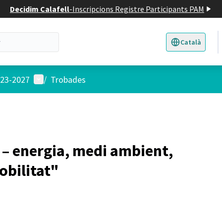
Decidim Calafell
-
Inscripcions Registre Participants PAM
Català
Triar la llengua
E
Menú d'usuari
023-2027
/
Trobades
 – energia, medi ambient,
obilitat"