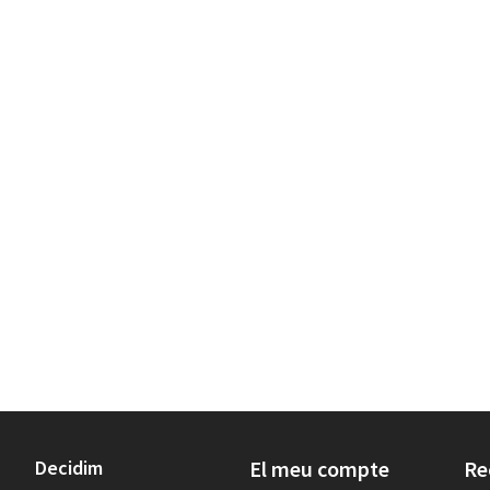
Decidim
El meu compte
Re