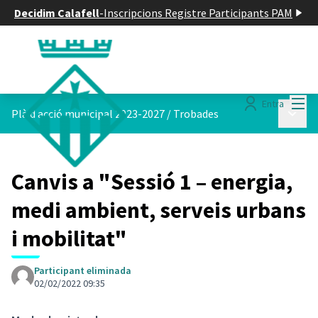
Decidim Calafell
-
Inscripcions Registre Participants PAM
Menú
Entra
Menú p
Plà d acció municipal 2023-2027
/
Trobades
Canvis a "Sessió 1 – energia,
medi ambient, serveis urbans
i mobilitat"
Participant eliminada
02/02/2022 09:35