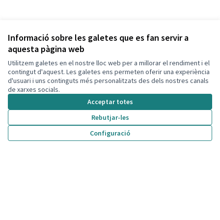
Informació sobre les galetes que es fan servir a
aquesta pàgina web
Utilitzem galetes en el nostre lloc web per a millorar el rendiment i el
contingut d'aquest. Les galetes ens permeten oferir una experiència
d'usuari i uns continguts més personalitzats des dels nostres canals
de xarxes socials.
Acceptar totes
Rebutjar-les
Configuració
Termes i condicions d'ús
Configuració de les galetes
Decidim Calafell a X
Decidim Calafell a Facebook
Decidim Calafell a YouTube
Decidim Calafell a GitHub
(Enllaç extern)
(Enllaç extern)
(Enllaç extern)
(Enllaç extern)
Amb llicènc
(Enllaç exte