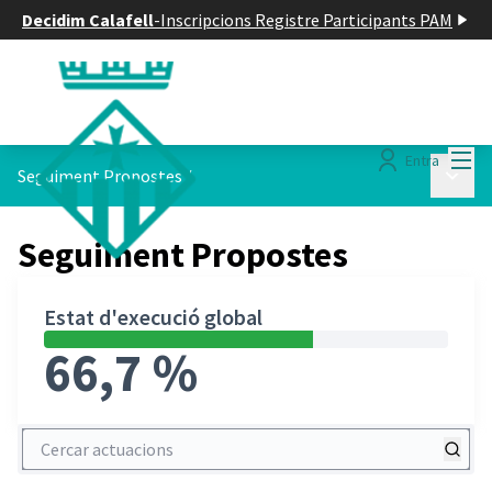
Decidim Calafell
-
Inscripcions Registre Participants PAM
Menú
Entra
Menú p
Seguiment Propostes
/
Seguiment Propostes
Estat d'execució global
66,7 %
Cercar actuacions