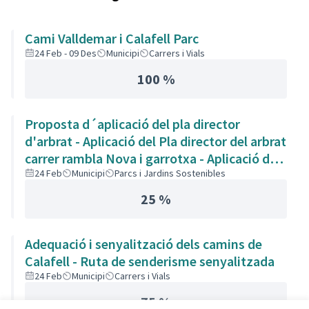
Cami Valldemar i Calafell Parc
24 Feb - 09 Des
Municipi
Carrers i Vials
100 %
Proposta d´aplicació del pla director
d'arbrat - Aplicació del Pla director del arbrat
carrer rambla Nova i garrotxa - Aplicació del
pla director d'arbrat als carrers Rambla Nova
24 Feb
Municipi
Parcs i Jardins Sostenibles
i Garrotxa - Poda de los árboles y arreglar
25 %
aceras
Adequació i senyalització dels camins de
Calafell - Ruta de senderisme senyalitzada
24 Feb
Municipi
Carrers i Vials
75 %