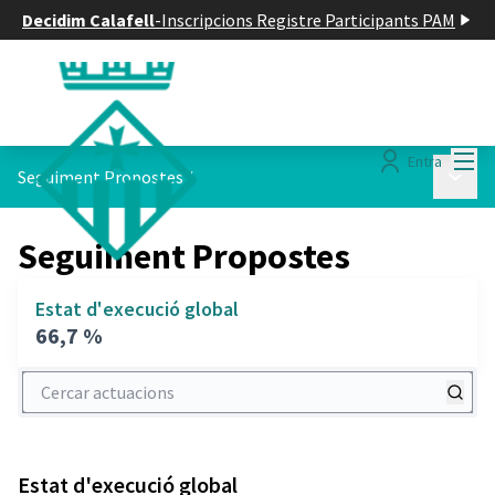
Decidim Calafell
-
Inscripcions Registre Participants PAM
Menú
Entra
Menú p
Seguiment Propostes
/
Seguiment Propostes
Estat d'execució global
66,7 %
Cercar actuacions
Estat d'execució global