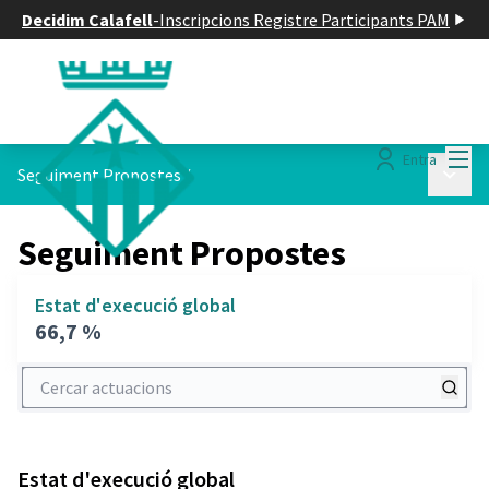
Decidim Calafell
-
Inscripcions Registre Participants PAM
Menú
Entra
Menú p
Seguiment Propostes
/
Seguiment Propostes
Estat d'execució global
66,7 %
Cercar actuacions
Estat d'execució global