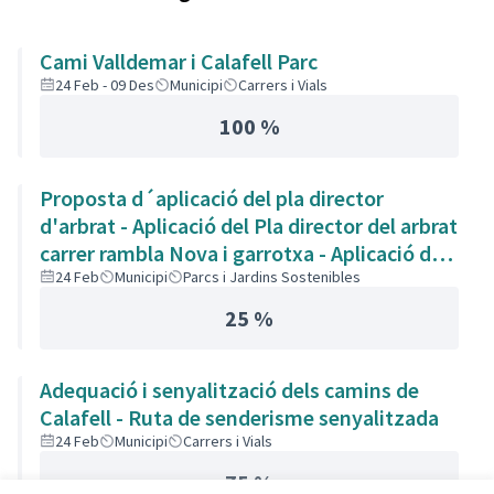
Cami Valldemar i Calafell Parc
24 Feb - 09 Des
Municipi
Carrers i Vials
100 %
Proposta d´aplicació del pla director
d'arbrat - Aplicació del Pla director del arbrat
carrer rambla Nova i garrotxa - Aplicació del
pla director d'arbrat als carrers Rambla Nova
24 Feb
Municipi
Parcs i Jardins Sostenibles
i Garrotxa - Poda de los árboles y arreglar
25 %
aceras
Adequació i senyalització dels camins de
Calafell - Ruta de senderisme senyalitzada
24 Feb
Municipi
Carrers i Vials
75 %