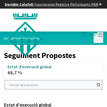
Decidim Calafell
-
Inscripcions Registre Participants PAM
Menú
Entra
Menú p
Seguiment Propostes
/
Seguiment Propostes
Estat d'execució global
66,7 %
Cercar actuacions
Estat d'execució global