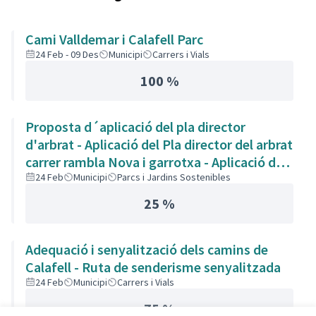
Cami Valldemar i Calafell Parc
24 Feb - 09 Des
Municipi
Carrers i Vials
100 %
Proposta d´aplicació del pla director
d'arbrat - Aplicació del Pla director del arbrat
carrer rambla Nova i garrotxa - Aplicació del
pla director d'arbrat als carrers Rambla Nova
24 Feb
Municipi
Parcs i Jardins Sostenibles
i Garrotxa - Poda de los árboles y arreglar
25 %
aceras
Adequació i senyalització dels camins de
Calafell - Ruta de senderisme senyalitzada
24 Feb
Municipi
Carrers i Vials
75 %