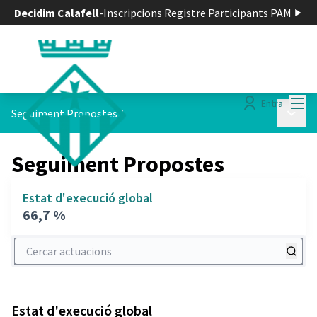
Decidim Calafell
-
Inscripcions Registre Participants PAM
Menú
Entra
Menú p
Seguiment Propostes
/
Seguiment Propostes
Estat d'execució global
66,7 %
Cercar actuacions
Estat d'execució global