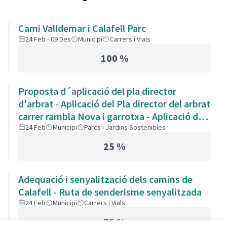
Cami Valldemar i Calafell Parc
24 Feb - 09 Des
Municipi
Carrers i Vials
100 %
Proposta d´aplicació del pla director
d'arbrat - Aplicació del Pla director del arbrat
carrer rambla Nova i garrotxa - Aplicació del
pla director d'arbrat als carrers Rambla Nova
24 Feb
Municipi
Parcs i Jardins Sostenibles
i Garrotxa - Poda de los árboles y arreglar
25 %
aceras
Adequació i senyalització dels camins de
Calafell - Ruta de senderisme senyalitzada
24 Feb
Municipi
Carrers i Vials
75 %