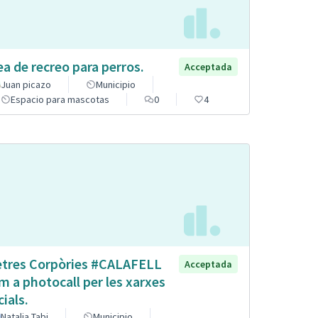
ea de recreo para perros.
Acceptada
Juan picazo
Municipio
Espacio para mascotas
0
4
etres Corpòries #CALAFELL
Acceptada
m a photocall per les xarxes
cials.
Natalia Tabi
Municipio