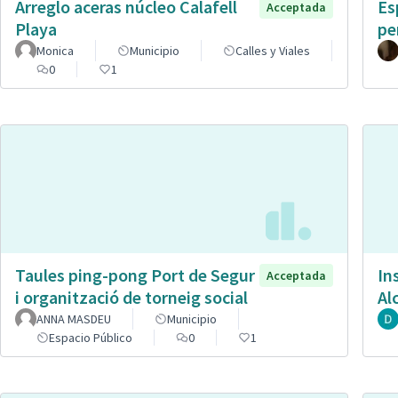
Arreglo aceras núcleo Calafell
Es
Acceptada
Playa
pe
Monica
Municipio
Calles y Viales
0
1
Taules ping-pong Port de Segur
In
Acceptada
i organització de torneig social
Al
ANNA MASDEU
Municipio
Espacio Público
0
1