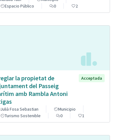
Espacio Público
0
2
reglar la propietat de
Acceptada
Ajuntament del Passeig
rítim amb Rambla Antoni
tigas
Julià Fosa Sebastian
Municipio
Turismo Sostenible
0
1