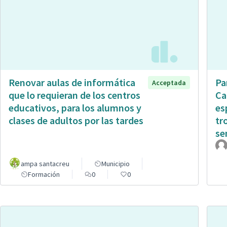
Renovar aulas de informática
Pa
Acceptada
que lo requieran de los centros
Ca
educativos, para los alumnos y
es
clases de adultos por las tardes
tr
sen
ampa santacreu
Municipio
Formación
0
0