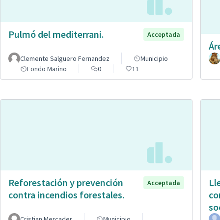
Pulmó del mediterrani.
Acceptada
Ár
Clemente Salguero Fernandez
Municipio
Fondo Marino
0
11
Reforestación y prevención
Ll
Acceptada
contra incendios forestales.
co
so
Cristian Mercader
Municipio