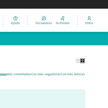
legir el idioma
Ayuda
Encuentros
Actividad
Entra
Leaflet
|
©
HERE maps
ina como puntos en el mapa. El elemento se puede utilizar con un 
ones
Más comentadas
Con más seguidoras
Con más autoras