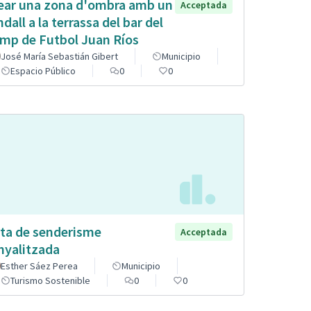
ear una zona d'ombra amb un
Acceptada
ndall a la terrassa del bar del
mp de Futbol Juan Ríos
José María Sebastián Gibert
Municipio
Espacio Público
0
0
ta de senderisme
Acceptada
nyalitzada
Esther Sáez Perea
Municipio
Turismo Sostenible
0
0