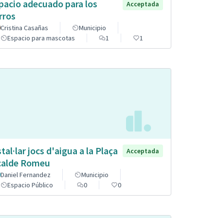
pacio adecuado para los
Acceptada
rros
Cristina Casañas
Municipio
Espacio para mascotas
1
1
stal·lar jocs d'aigua a la Plaça
Acceptada
calde Romeu
Daniel Fernandez
Municipio
Espacio Público
0
0