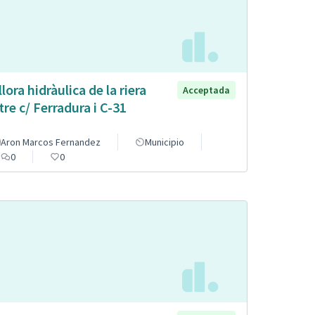
llora hidràulica de la riera
Acceptada
tre c/ Ferradura i C-31
Aron Marcos Fernandez
Municipio
0
0