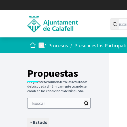
Inicio
Menú principal
/
Procesos
/
Presupuestos Participat
Saltar
El siguie
+
−
Propuestas
El siguiente formulario filtra los resultados
de búsqueda dinámicamente cuando se
cambian las condiciones de búsqueda.
Estado