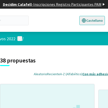
Decidim Calafell
-
Inscripciones Registro Participantes PAM
Castellano
Triar la llengua
E
Menú de usuario
ivos 2022
/
 el mapa
nte elemento es un mapa que presenta los componentes de esta pág
38 propuestas
Aleatorio
Reciente
A-Z (Alfabético)
Con más adhesi