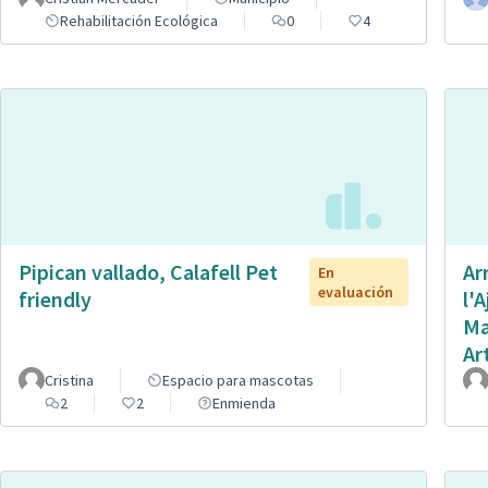
Rehabilitación Ecológica
0
4
Pipican vallado, Calafell Pet
Ar
En
evaluación
friendly
l'
Ma
Ar
Cristina
Espacio para mascotas
2
2
Enmienda