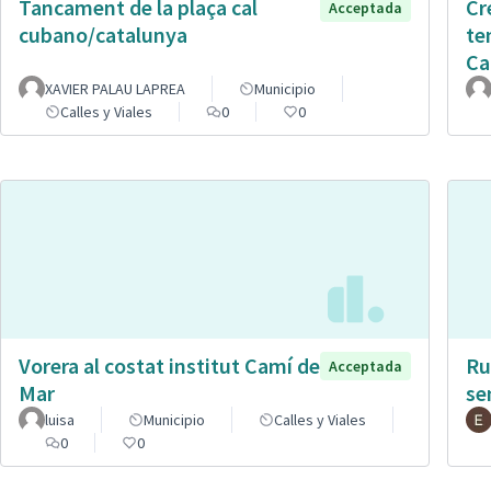
Tancament de la plaça cal
Cr
Acceptada
cubano/catalunya
te
Ca
XAVIER PALAU LAPREA
Municipio
Calles y Viales
0
0
Vorera al costat institut Camí de
Ru
Acceptada
Mar
se
luisa
Municipio
Calles y Viales
0
0