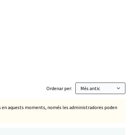
er mascotes
Ordenar per:
ts en aquests moments, només les administradores poden