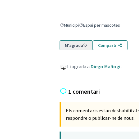
Municipi
Espai per mascotes
Resultats en filtrar per: Municipi
Resultats en filtrar per: Espai p
M'agrada
Compartir
Li agrada a
Diego Mañogil
1 comentari
Els comentaris estan deshabilita
respondre o publicar-ne de nous.