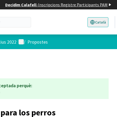
Decidim Calafell
-
Inscripcions Registre Participants PAM
Català
Triar la llengua
E
Menú d'usuari
tius 2022
/
Propostes
ceptada perquè:
a
para los perros