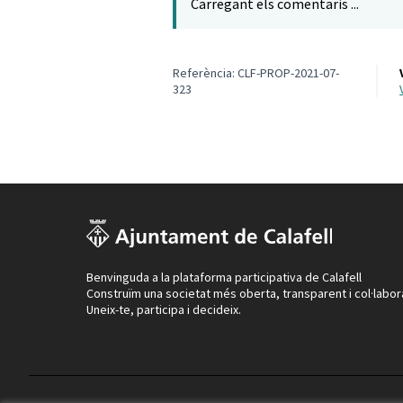
Carregant els comentaris ...
Referència: CLF-PROP-2021-07-
323
Benvinguda a la plataforma participativa de Calafell
Construïm una societat més oberta, transparent i col·labor
Uneix-te, participa i decideix.