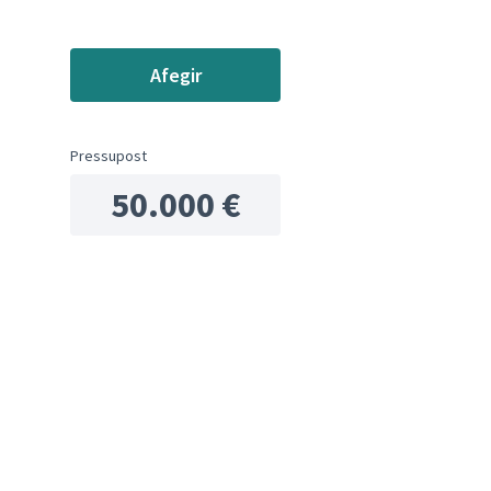
ols de recursos
Afegir
Pressupost
50.000 €