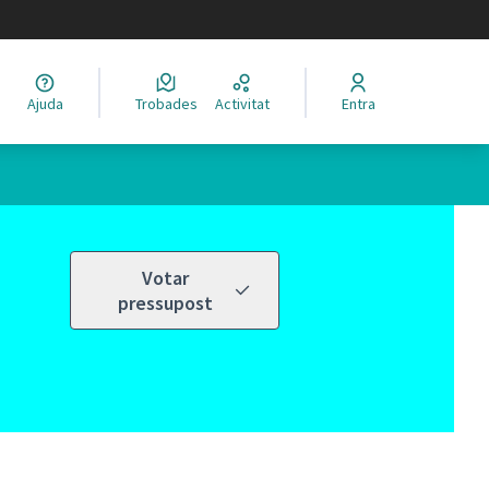
legir el idioma
Ajuda
Trobades
Activitat
Entra
Votar
pressupost