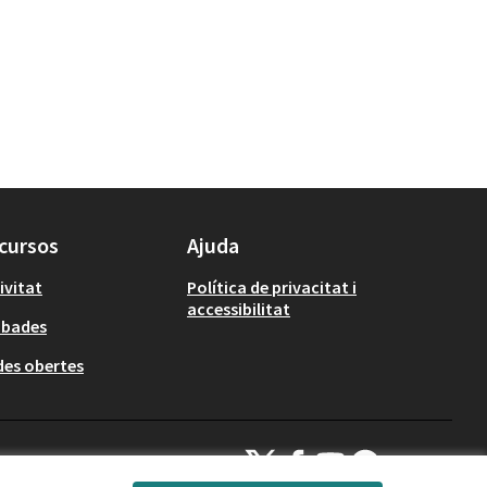
cursos
Ajuda
ivitat
Política de privacitat i
accessibilitat
obades
es obertes
Decidim Calafell a X
Decidim Calafell a Facebook
Decidim Calafell a YouTube
Decidim Calafell a Gi