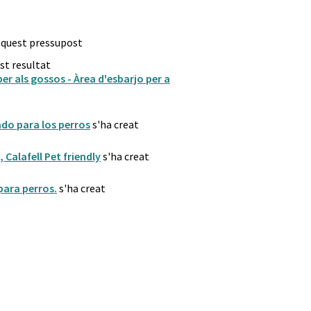
 aquest pressupost
st resultat
er als gossos - Àrea d'esbarjo per a
do para los perros
s'ha creat
 Calafell Pet friendly
s'ha creat
para perros.
s'ha creat
er mascotes