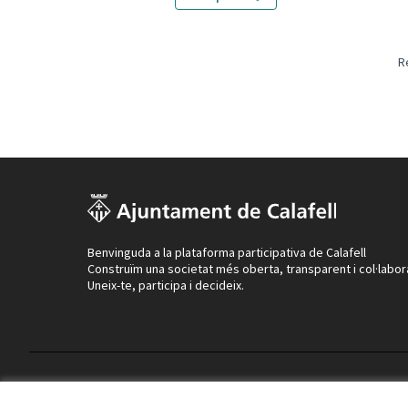
R
Benvinguda a la plataforma participativa de Calafell
Construïm una societat més oberta, transparent i col·labor
Uneix-te, participa i decideix.
Termes i condicions d'ús
Configuració de les galetes