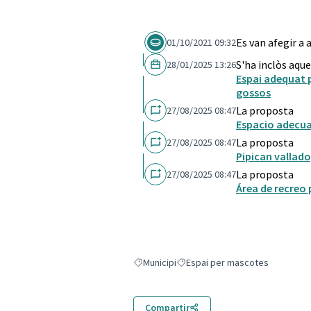
Es van afegir a
01/10/2021 09:32
S'ha inclòs aque
28/01/2025 13:26
Espai adequat p
gossos
La proposta
27/08/2025 08:47
Espacio adecua
La proposta
27/08/2025 08:47
Pipican vallado,
La proposta
27/08/2025 08:47
Área de recreo 
Municipi
Espai per mascotes
Resultats en filtrar per: Municipi
Resultats en filtrar per: Espai p
Compartir