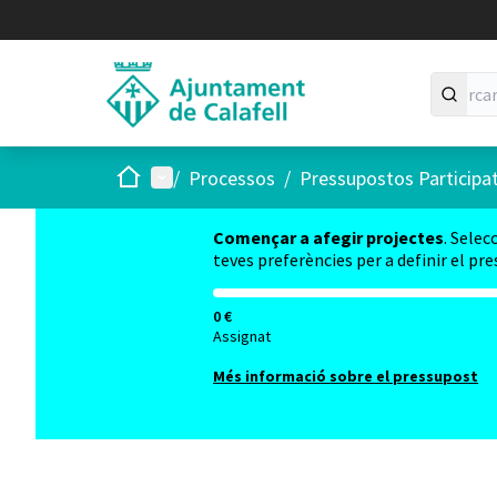
Inici
Menú principal
/
Processos
/
Pressupostos Participa
Començar a afegir projectes
. Selec
teves preferències per a definir el pr
0 €
Assignat
Més informació sobre el pressupost