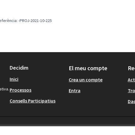
eferència: -PROJ-2021-10-225
Decidim
El meu compte
Re
Inici
Crea un compte
Act
ativa.
Processos
Entra
Tr
Consells Participatius
Dad