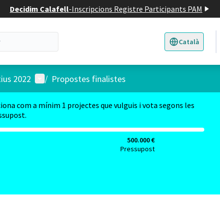
Decidim Calafell
-
Inscripcions Registre Participants PAM
Català
Triar la llengua
E
Menú d'usuari
tius 2022
/
Propostes finalistes
ciona com a mínim 1 projectes que vulguis i vota segons les
essupost.
500.000 €
Pressupost