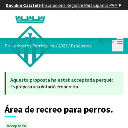
Decidim Calafell
-
Inscripcions Registre Participants PAM
Menú
Entra
Menú p
Pressupostos Participatius 2022
/
Propostes
Aquesta proposta ha estat acceptada perquè:
Es proposa una dotació econòmica
Área de recreo para perros.
Acceptada