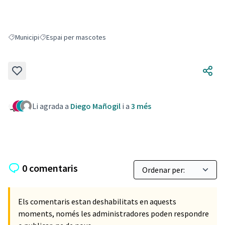
Municipi
Espai per mascotes
Resultats en filtrar per: Municipi
Resultats en filtrar per: Espai per mascotes
Li agrada a
Diego Mañogil
i a
3 més
0 comentaris
Els comentaris estan deshabilitats en aquests
moments, només les administradores poden respondre