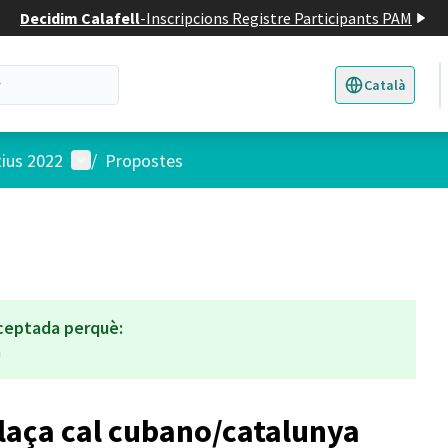
Decidim Calafell
-
Inscripcions Registre Participants PAM
Català
Triar la llengua
E
Menú d'usuari
tius 2022
/
Propostes
ceptada perquè:
a
laça cal cubano/catalunya