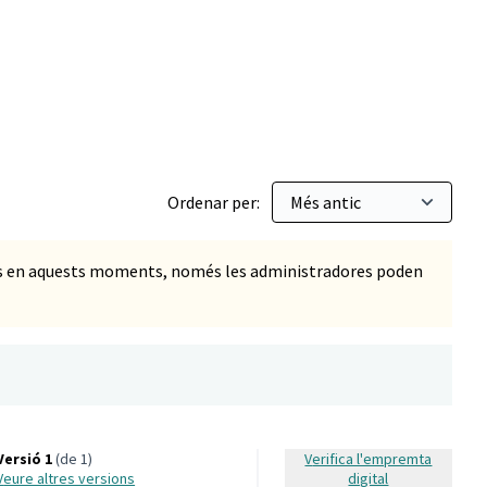
Vials
Ordenar per:
ts en aquests moments, només les administradores poden
Versió 1
(de 1)
Verifica l'empremta
veure altres versions
digital