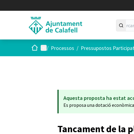
Inici
Menú principal
/
Processos
/
Pressupostos Participa
Aquesta proposta ha estat ac
Es proposa una dotació econòmic
Tancament de la p