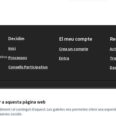
Decidim
El meu compte
Re
Inici
Crea un compte
Act
ativa.
Processos
Entra
Tr
Consells Participatius
Dad
ir a aquesta pàgina web
ndiment i el contingut d'aquest. Les galetes ens permeten oferir una experièn
xarxes socials.