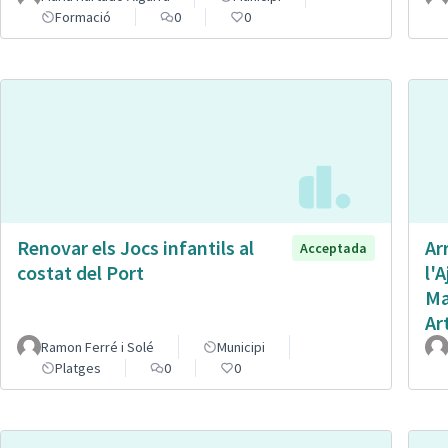
Formació
0
0
Renovar els Jocs infantils al
Ar
Acceptada
costat del Port
l'
Ma
Ar
Ramon Ferré i Solé
Municipi
Platges
0
0