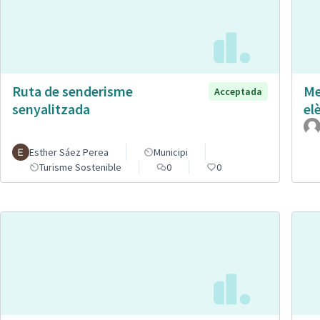
Ruta de senderisme
Me
Acceptada
senyalitzada
el
Esther Sáez Perea
Municipi
Turisme Sostenible
0
0