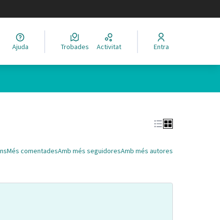
legir el idioma
Ajuda
Trobades
Activitat
Entra
Leaflet
|
©
HERE maps
 com a punts al mapa. L'element es pot fer servir amb un lector 
ns
Més comentades
Amb més seguidores
Amb més autores