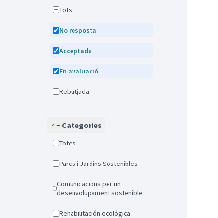
Tots
No resposta
Acceptada
En avaluació
Rebutjada
~ Categories
Totes
Parcs i Jardins Sostenibles
Comunicacions per un
desenvolupament sostenible
Rehabilitación ecológica