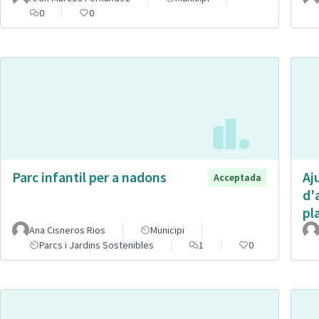
0
0
Parc infantil per a nadons
Aj
Acceptada
d'
pl
Ana Cisneros Rios
Municipi
Parcs i Jardins Sostenibles
1
0