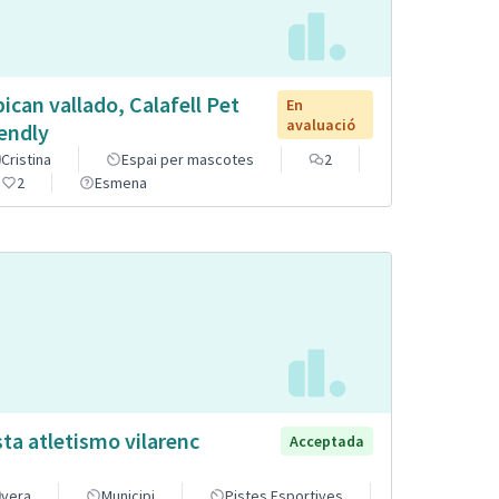
pican vallado, Calafell Pet
En
avaluació
iendly
Cristina
Espai per mascotes
2
2
Esmena
sta atletismo vilarenc
Acceptada
vera
Municipi
Pistes Esportives