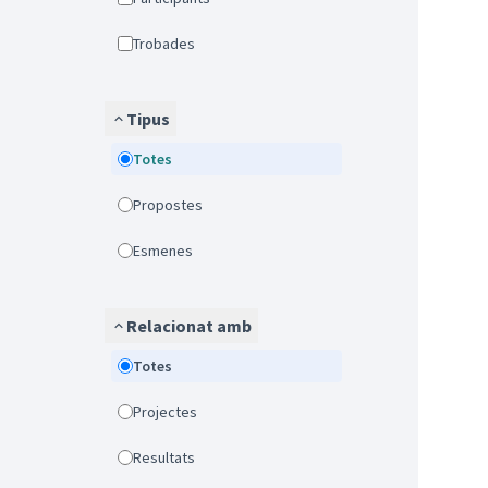
Trobades
Tipus
Totes
Propostes
Esmenes
Relacionat amb
Totes
Projectes
Resultats