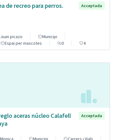
ea de recreo para perros.
Acceptada
Juan picazo
Municipi
Espai per mascotes
0
4
reglo aceras núcleo Calafell
Acceptada
aya
Monica
Municipi
Carrers i Vials