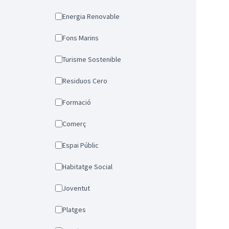
Energia Renovable
Fons Marins
Turisme Sostenible
Residuos Cero
Formació
Comerç
Espai Públic
Habitatge Social
Joventut
Platges