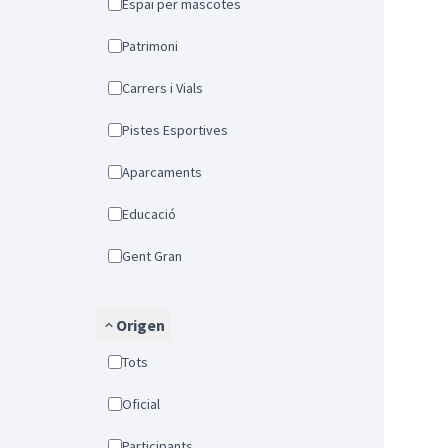
Espai per mascotes
Patrimoni
Carrers i Vials
Pistes Esportives
Aparcaments
Educació
Gent Gran
Origen
Tots
Oficial
Participants