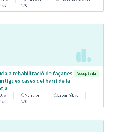
0
0
uda a rehabilitació de façanes
Acceptada
antigues cases del barri de la
atja
Ara
Municipi
Espai Públic
0
0