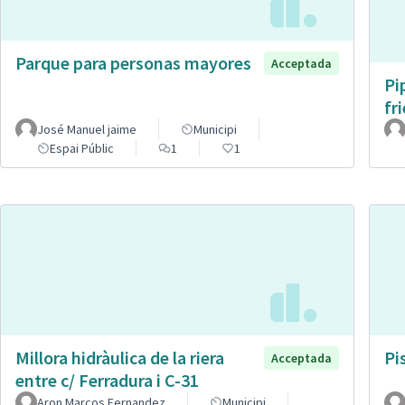
Parque para personas mayores
Acceptada
Pi
fr
José Manuel jaime
Municipi
Espai Públic
1
1
Millora hidràulica de la riera
Pi
Acceptada
entre c/ Ferradura i C-31
Aron Marcos Fernandez
Municipi