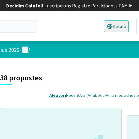
Decidim Calafell
-
Inscripcions Registre Participants PAM
Català
Triar la llengua
E
Menú d'usuari
tius 2022
/
 el mapa
t element és un mapa que presenta els components d'aquesta pàgina
38 propostes
Aleatori
Recent
A-Z (Alfabètic)
Amb més adhesio