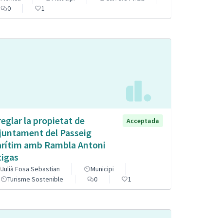
0
1
reglar la propietat de
Acceptada
Ajuntament del Passeig
rítim amb Rambla Antoni
tigas
Julià Fosa Sebastian
Municipi
Turisme Sostenible
0
1