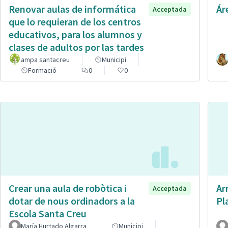
Renovar aulas de informática
Ár
Acceptada
que lo requieran de los centros
educativos, para los alumnos y
clases de adultos por las tardes
ampa santacreu
Municipi
Formació
0
0
Crear una aula de robòtica i
Ar
Acceptada
dotar de nous ordinadors a la
Pl
Escola Santa Creu
María Hurtado Algarra
Municipi