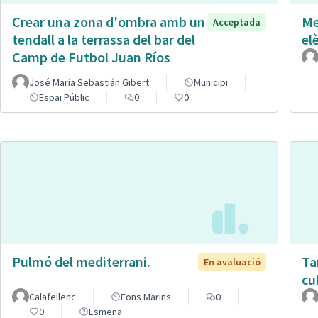
Crear una zona d'ombra amb un
Me
Acceptada
tendall a la terrassa del bar del
el
Camp de Futbol Juan Ríos
José María Sebastián Gibert
Municipi
Espai Públic
0
0
Pulmó del mediterrani.
Ta
En avaluació
cu
Calafellenc
Fons Marins
0
0
Esmena