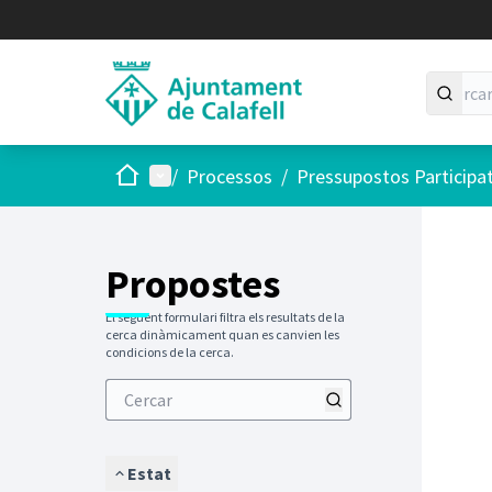
Inici
Menú principal
/
Processos
/
Pressupostos Participa
Saltar
El següen
+
−
Propostes
El següent formulari filtra els resultats de la
cerca dinàmicament quan es canvien les
condicions de la cerca.
Estat