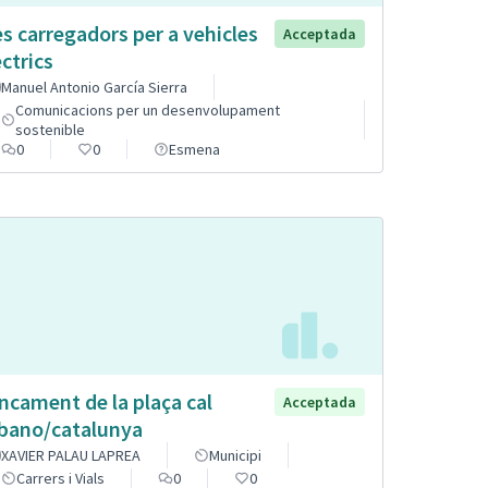
s carregadors per a vehicles
Acceptada
èctrics
Manuel Antonio García Sierra
Comunicacions per un desenvolupament
sostenible
0
0
Esmena
ncament de la plaça cal
Acceptada
bano/catalunya
XAVIER PALAU LAPREA
Municipi
Carrers i Vials
0
0