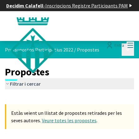
Decidim Calafell
-
Inscripcions Registre Participants PAM
Menú
Entra
Menú p
Pressupostos Participatius 2022
/
Propostes
Propostes
Filtrar i cercar
Saltar el mapa
Leaflet
|
©
HERE maps
El següent element és un mapa que presenta els components d'aq
+
Estàs veient un llistat de propostes retirades per les
−
seves autores.
Veure totes les propostes
.