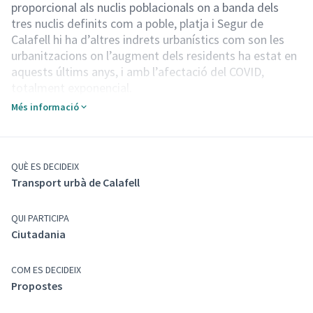
proporcional als nuclis poblacionals on a banda dels
tres nuclis definits com a poble, platja i Segur de
Calafell hi ha d’altres indrets urbanístics com son les
urbanitzacions on l’augment dels residents ha estat en
aquests últims anys, i amb l’afectació del COVID,
totalment exponencial.
Enllaç a videoacta del Consell Territorial celebrat el
Més informació
23/07/24
(Enllaç extern)
Procés Participatiu del 28/07/24 a les 13 hores al
29/08/24 a les 9 hores
QUÈ ES DECIDEIX
Transport urbà de Calafell
QUI PARTICIPA
Ciutadania
COM ES DECIDEIX
Propostes