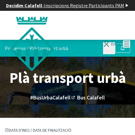
Decidim Calafell
-
Inscripcions Registre Participants PAM
Menú
Entra
Menú principa
Processos
/
Plà transport urbà
Seguir
Plà transport urbà
#BusUrbaCalafell
Bus Calafell
(Enllaç extern)
DATA D'INICI / DATA DE FINALITZACIÓ