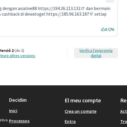
g dengan asialive88
https://194.26.213.132
dan bermain
(Enllaç extern)
s cashback di dewatogel
https://185.96.163.187
setiap
(Enllaç extern)
0
0
Versió 2
(de 2)
Verifica l'empremta
veure altres versions
digital
Decidim
El meu compte
Re
Inici
Crea un compte
Act
ativa.
Processos
Entra
Tr