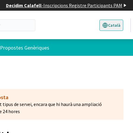
Decidim Calafell
-
Inscripcions Registre Participants PAM
Català
Triar la llengua
E
 d'usuari
Propostes Genèriques
osta
tipus de servei, encara que hi haurà una ampliació
e 24 hores