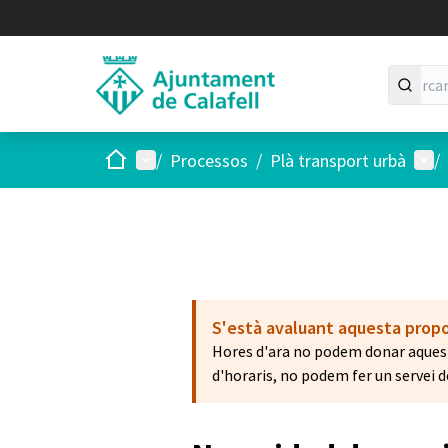
Inici
Menú principal
Menú
/
Processos
/
Plà transport urbà
/
S'està avaluant aquesta prop
Hores d'ara no podem donar aquest 
d'horaris, no podem fer un servei d