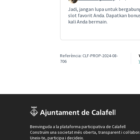
Comentari 900
Jadi, jangan lupa untuk bergabun
slot favorit Anda. Dapatkan bonu
kali Anda bermain.
Referència: CLF-PROP-2024-08-
706
Benvinguda a la plataforma participativa de Calafell
Construïm una societat més oberta, transparent i col·labor
Uneix-te, participa i decideix.