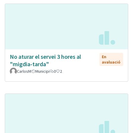
No aturar el servei 3 hores al
En
avaluació
"migdia-tarda"
CarlosM
Municipi
0
2