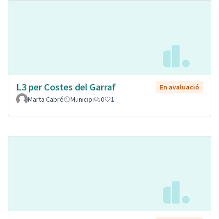
L3 per Costes del Garraf
En avaluació
Marta Cabré
Municipi
0
1