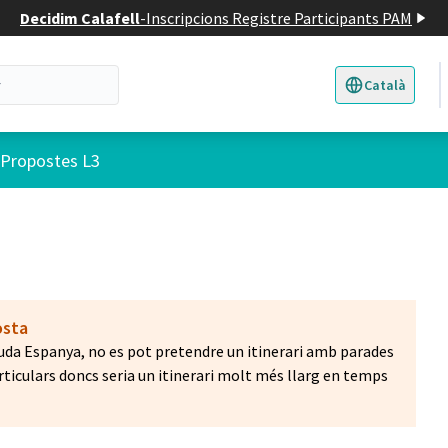
Decidim Calafell
-
Inscripcions Registre Participants PAM
Català
Triar la llengua
E
 d'usuari
Propostes L3
osta
inguda Espanya, no es pot pretendre un itinerari amb parades
rticulars doncs seria un itinerari molt més llarg en temps