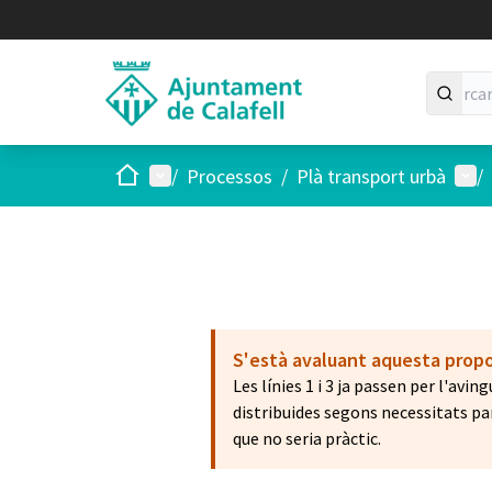
Inici
Menú principal
Menú
/
Processos
/
Plà transport urbà
/
S'està avaluant aquesta prop
Les línies 1 i 3 ja passen per l'av
distribuides segons necessitats pa
que no seria pràctic.