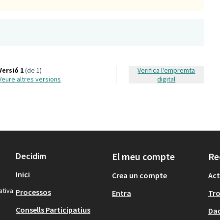
Versió 1
(de 1)
Verifica l'empremta
veure altres versions
digital
Decidim
El meu compte
Re
Inici
Crea un compte
Act
ativa.
Processos
Entra
Tr
Consells Participatius
Dad