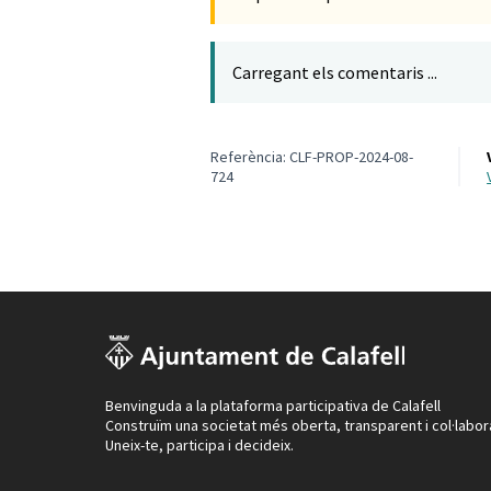
Carregant els comentaris ...
Referència: CLF-PROP-2024-08-
724
Benvinguda a la plataforma participativa de Calafell
Construïm una societat més oberta, transparent i col·labor
Uneix-te, participa i decideix.