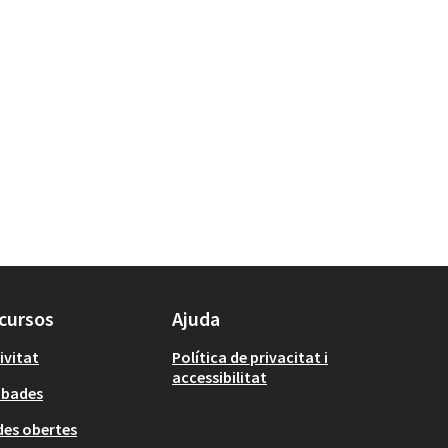
cursos
Ajuda
ivitat
Política de privacitat i
accessibilitat
obades
es obertes