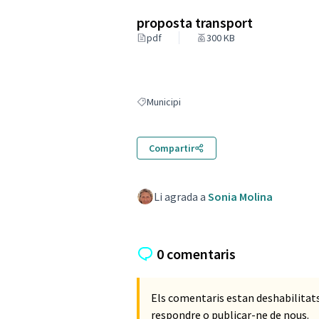
proposta transport
pdf
300 KB
Municipi
Resultats en filtrar per: Municipi
Compartir
Li agrada a
Sonia Molina
0 comentaris
Els comentaris estan deshabilita
respondre o publicar-ne de nous.