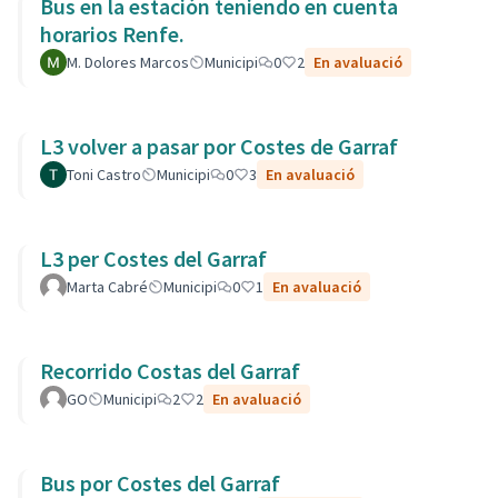
Bus en la estación teniendo en cuenta
horarios Renfe.
M. Dolores Marcos
Municipi
0
2
En avaluació
L3 volver a pasar por Costes de Garraf
Toni Castro
Municipi
0
3
En avaluació
L3 per Costes del Garraf
Marta Cabré
Municipi
0
1
En avaluació
Recorrido Costas del Garraf
GO
Municipi
2
2
En avaluació
Bus por Costes del Garraf