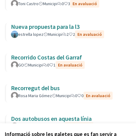
Toni Castro
Municipi
0
3
En avaluació
Nueva propuesta para la l3
estrella lopez
Municipi
2
2
En avaluació
Recorrido Costas del Garraf
GO
Municipi
0
1
En avaluació
Recorregut del bus
Rosa Maria Gómez
Municipi
0
0
En avaluació
Dos autobusos en aquesta línia
CarlosM
Municipi
0
3
En avaluació
Informació sobre les galetes que es fan servir a