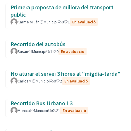
Primera proposta de millora del transport
public
Karme Millán
Municipi
0
1
En avaluació
Recorrido del autobús
Susan
Municipi
1
0
En avaluació
No aturar el servei 3 hores al "migdia-tarda"
CarlosM
Municipi
0
2
En avaluació
Recorrido Bus Urbano L3
Monica
Municipi
0
1
En avaluació