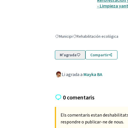
Reforestación 
- Limpieza yan
Municipi
Rehabilitación ecológica
Resultats en filtrar per: Municipi
Resultats en filtrar per: Rehabil
M'agrada
Compartir
Li agrada a
Mayka BA
0 comentaris
Els comentaris estan deshabilita
respondre o publicar-ne de nous.