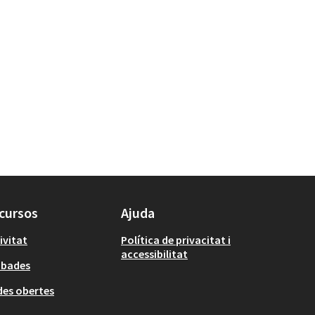
cursos
Ajuda
ivitat
Política de privacitat i
accessibilitat
obades
es obertes