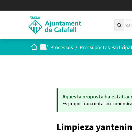
Inici
Menú principal
/
Processos
/
Pressupostos Participa
Aquesta proposta ha estat ac
Es proposa una dotació econòmic
Limpieza yanteni