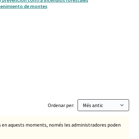
y prevención contra incendios forestales
tenimiento de montes
itación ecológica
Ordenar per:
ts en aquests moments, només les administradores poden