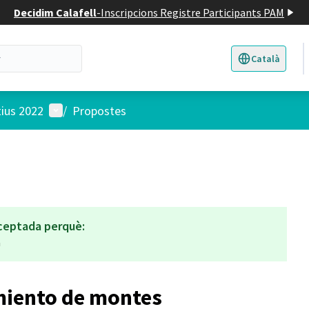
Decidim Calafell
-
Inscripcions Registre Participants PAM
Català
Triar la llengua
E
Menú d'usuari
tius 2022
/
Propostes
ceptada perquè:
a
miento de montes