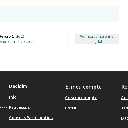
Versió 1
(de 1)
Verifica l'empremta
veure altres versions
digital
Decidim
El meu compte
Re
Inici
Crea un compte
Act
ativa.
Processos
Entra
Tr
Consells Participatius
Dad