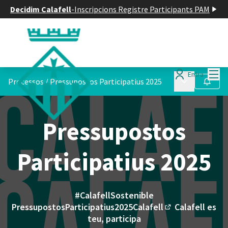
Decidim Calafell
-
Inscripcions Registre Participants PAM
Menú
Entra
Menú principa
Processos
/
Pressupostos Participatius 2025
Seguir
Pressupostos
Participatius 2025
#CalafellSostenible
PressupostosParticipatius2025Calafell
Calafell es
(Enllaç extern)
teu, participa