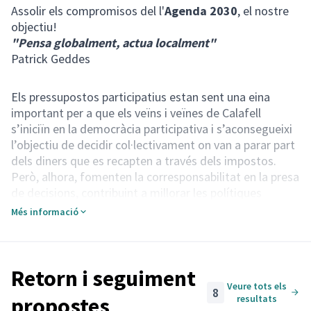
(Enllaç extern)
Assolir els compromisos del l'
Agenda 2030
, el nostre
objectiu!
"Pensa globalment, actua localment"
Patrick Geddes
Els pressupostos participatius estan sent una eina
important per a que els veïns i veïnes de Calafell
s’iniciïn en la democràcia participativa i s’aconsegueixi
l’objectiu de decidir col·lectivament on van a parar part
dels diners que es recapten a través dels impostos.
Però, alhora, fomenten la corresponsabilitat en la presa
de decisions, contribuint a millorar les polítiques
públiques i el govern de la ciutat.
Més informació
En les primeres edicions, les propostes podien ser de
fins a 500.000 euros. Uns anys més tard, es va limitar a
200.000 euros. Això no obstant, aquesta voluntat de fer
coses grans, s'ha anat convertint en un problema en la
Retorn i seguiment
Veure tots els
seva gestió, ja que cal redactar un projecte tècnic i,
8
propostes
resultats
després, licitar les obres. Això implica que el tràmit