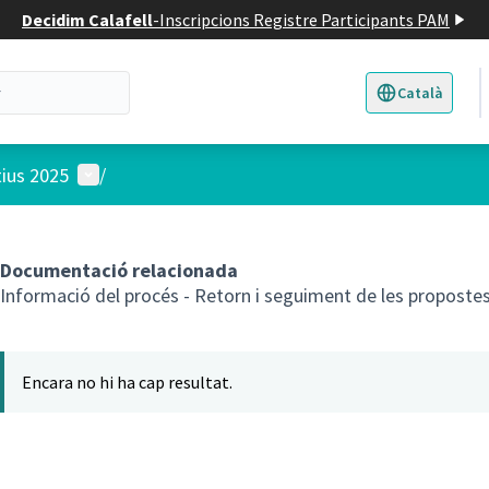
Decidim Calafell
-
Inscripcions Registre Participants PAM
Català
Triar la llengua
E
Menú d'usuari
tius 2025
/
Documentació relacionada
Informació del procés - Retorn i seguiment de les proposte
Encara no hi ha cap resultat.