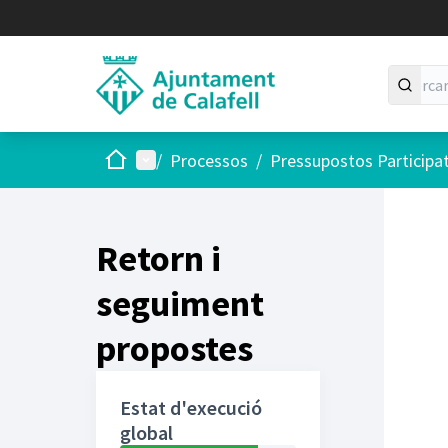
Inici
Menú principal
/
Processos
/
Pressupostos Participa
Retorn i
seguiment
propostes
Estat d'execució
global