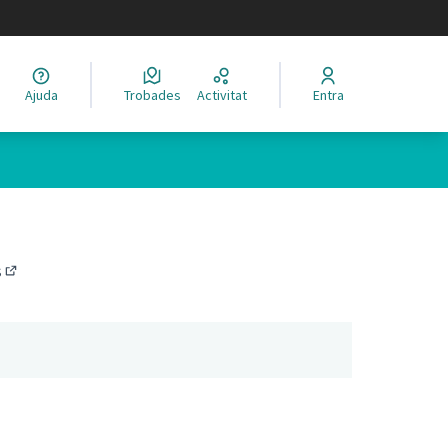
legir el idioma
Ajuda
Trobades
Activitat
Entra
s
(Obrir en una pestanya nova)