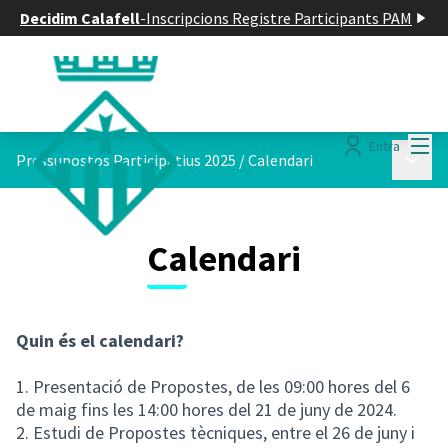
Decidim Calafell
-
Inscripcions Registre Participants PAM
Menú
Entra
Menú p
Pressupostos Participatius 2025
/
Calendari
Calendari
Quin és el calendari?
1. Presentació de Propostes, de les 09:00 hores del 6
de maig fins les 14:00 hores del 21 de juny de 2024.
2. Estudi de Propostes tècniques, entre el 26 de juny i