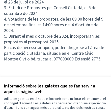
el 26 de juliol de 2024.
3. Estudi de Propostes pel Consell Ciutadà, el 5 de
setembre de 2024.
4. Votacions de les propostes, de les 09:00 hores del 9
de setembre fins les 14:00 hores del 4 d’octubre de
2024.
5. Durant el mes d'octubre de 2024, incorporaran les
propostes al pressupost 2025.
En cas de necessitar ajuda, poden dirigir-se a l’àrea de
participació ciutadana, situada en el Centre Cìvic
Montse Civt o bé, trucar al 977699009 Extensió 2775.
Informació sobre les galetes que es fan servir a
aquesta pàgina web
Utilitzem galetes en el nostre lloc web per a millorar el rendiment i el
Termes i condicions d'ús
contingut d'aquest. Les galetes ens permeten oferir una experiència
Configuració de les galetes
d'usuari i uns continguts més personalitzats des dels nostres canals
Decidim Calafell a X
Decidim Calafell a Facebook
Decidim Calafell a YouTube
Decidim Calafell a GitHub