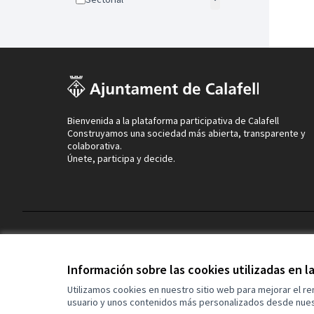
Bienvenida a la plataforma participativa de Calafell
Construyamos una sociedad más abierta, transparente y
colaborativa.
Únete, participa y decide.
Términos y condiciones de uso
Configuración de cookies
Información sobre las cookies utilizadas en 
Utilizamos cookies en nuestro sitio web para mejorar el r
usuario y unos contenidos más personalizados desde nues
(Enlace externo)