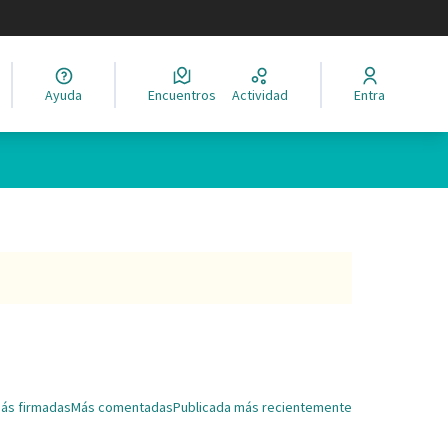
legir el idioma
Ayuda
Encuentros
Actividad
Entra
ás firmadas
Más comentadas
Publicada más recientemente