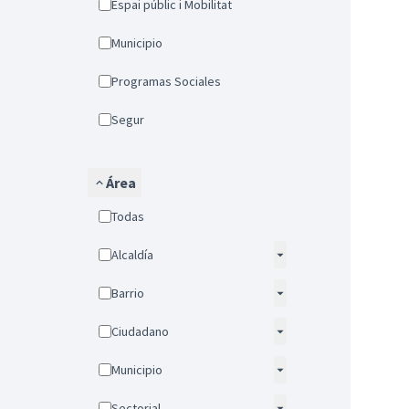
Espai públic i Mobilitat
Municipio
Programas Sociales
Segur
Área
Todas
Alcaldía
Barrio
Ciudadano
Municipio
Sectorial