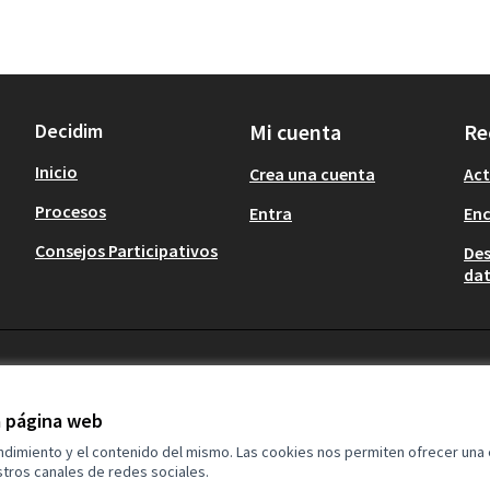
Decidim
Mi cuenta
Re
Inicio
Crea una cuenta
Act
Procesos
Entra
En
Consejos Participativos
Des
dat
la página web
endimiento y el contenido del mismo. Las cookies nos permiten ofrecer una
tros canales de redes sociales.