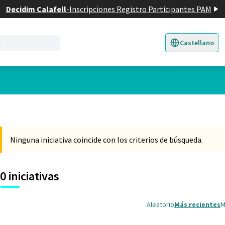
Decidim Calafell
-
Inscripciones Registro Participantes PAM
Castellano
Triar la llengua
E
Ninguna iniciativa coincide con los criterios de búsqueda.
0 iniciativas
Aleatorio
Más recientes
M