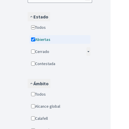
Estado
Todos
Abiertas
Cerrado
Contestada
Ámbito
Todos
Alcance global
Calafell