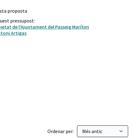
esta proposta
quest pressupost:
pietat de l'Ajuntament del Passeig Marítim
toni Artigas
 Sostenible
Ordenar per: