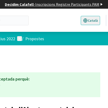
Decidim Calafell
-
Inscripcions Registre Participants PAM
Català
Triar la llengua
E
Menú d'usuari
tius 2022
/
Propostes
ceptada perquè:
a