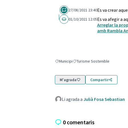
Es va crear aqu
27/08/2021 23:40
Es va afegir a a
01/10/2021 12:05
Arreglar la pro
amb Rambla An
Municipi
Turisme Sostenible
Resultats en filtrar per: Municipi
Resultats en filtrar per: Turisme
M'agrada
Compartir
Li agrada a
Julià Fosa Sebastian
0 comentaris