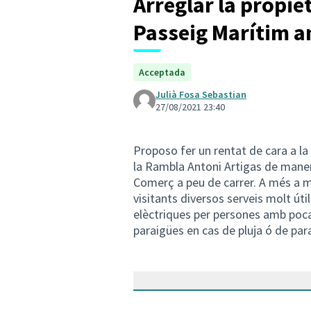
Arreglar la propie
Passeig Marítim a
Acceptada
Julià Fosa Sebastian
27/08/2021 23:40
Proposo fer un rentat de cara a l
la Rambla Antoni Artigas de maner
Comerç a peu de carrer. A més a mé
visitants diversos serveis molt út
elèctriques per persones amb poca 
paraigües en cas de pluja ó de para