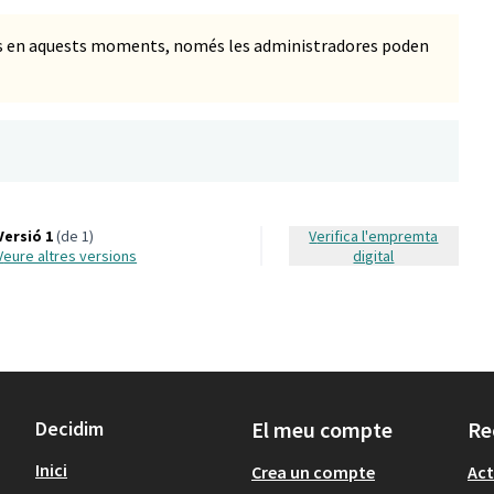
ts en aquests moments, només les administradores poden
Versió 1
(de 1)
Verifica l'empremta
veure altres versions
digital
Decidim
El meu compte
Re
Inici
Crea un compte
Act