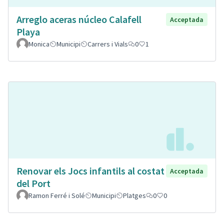
Arreglo aceras núcleo Calafell
Acceptada
Playa
Monica
Municipi
Carrers i Vials
0
1
Renovar els Jocs infantils al costat
Acceptada
del Port
Ramon Ferré i Solé
Municipi
Platges
0
0