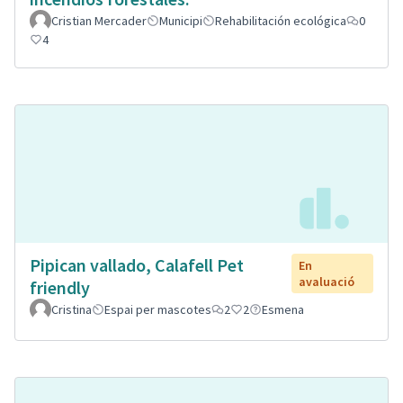
Cristian Mercader
Municipi
Rehabilitación ecológica
0
4
Pipican vallado, Calafell Pet
En
avaluació
friendly
Cristina
Espai per mascotes
2
2
Esmena