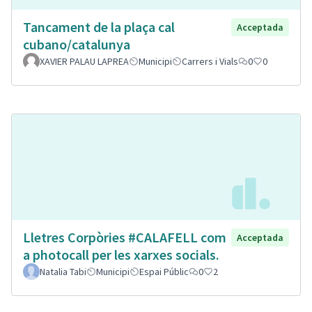
Tancament de la plaça cal
Acceptada
cubano/catalunya
XAVIER PALAU LAPREA
Municipi
Carrers i Vials
0
0
Lletres Corpòries #CALAFELL com
Acceptada
a photocall per les xarxes socials.
Natalia Tabi
Municipi
Espai Públic
0
2