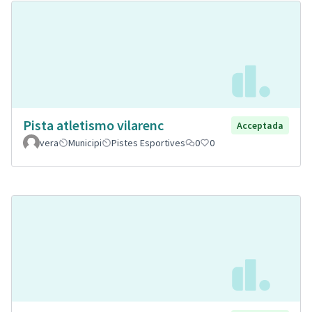
Pista atletismo vilarenc
Acceptada
vera
Municipi
Pistes Esportives
0
0