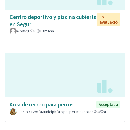
Centro deportivo y piscina cubierta
En
avaluació
en Segur
Alba
0
0
Esmena
Área de recreo para perros.
Acceptada
Juan picazo
Municipi
Espai per mascotes
0
4