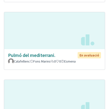
Pulmó del mediterrani.
En avaluació
Calafellenc
Fons Marins
0
0
Esmena