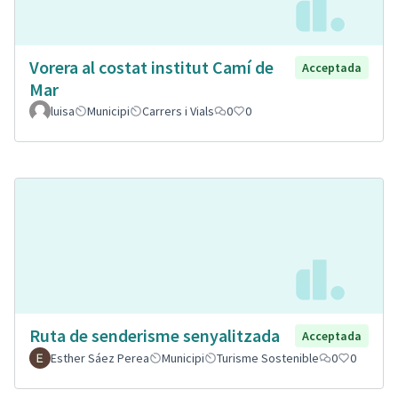
Vorera al costat institut Camí de
Acceptada
Mar
luisa
Municipi
Carrers i Vials
0
0
Ruta de senderisme senyalitzada
Acceptada
Esther Sáez Perea
Municipi
Turisme Sostenible
0
0