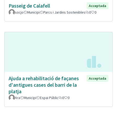
Passeig de Calafell
Acceptada
socjo
Municipi
Parcs i Jardins Sostenibles
0
0
Ajuda a rehabilitació de façanes
Acceptada
d'antigues cases del barri de la
platja
Ara
Municipi
Espai Públic
0
0