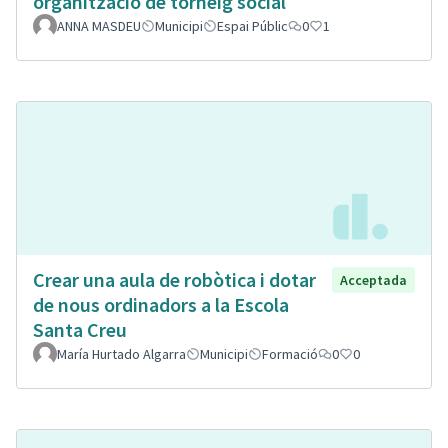
organització de torneig social
ANNA MASDEU
Municipi
Espai Públic
0
1
Crear una aula de robòtica i dotar
Acceptada
de nous ordinadors a la Escola
Santa Creu
María Hurtado Algarra
Municipi
Formació
0
0