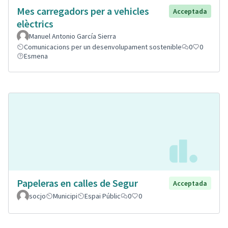
Mes carregadors per a vehicles
Acceptada
elèctrics
Manuel Antonio García Sierra
Comunicacions per un desenvolupament sostenible
0
0
Esmena
Papeleras en calles de Segur
Acceptada
socjo
Municipi
Espai Públic
0
0