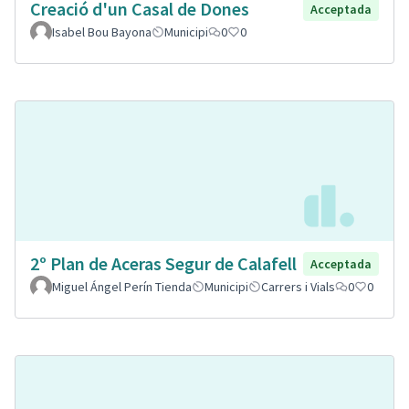
Creació d'un Casal de Dones
Acceptada
Isabel Bou Bayona
Municipi
0
0
2º Plan de Aceras Segur de Calafell
Acceptada
Miguel Ángel Perín Tienda
Municipi
Carrers i Vials
0
0