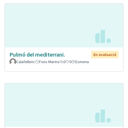
Pulmó del mediterrani.
En avaluació
Calafellenc
Fons Marins
0
0
Esmena