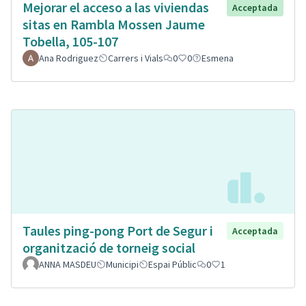
Mejorar el acceso a las viviendas
Acceptada
sitas en Rambla Mossen Jaume
Tobella, 105-107
Ana Rodriguez
Carrers i Vials
0
0
Esmena
Taules ping-pong Port de Segur i
Acceptada
organització de torneig social
ANNA MASDEU
Municipi
Espai Públic
0
1