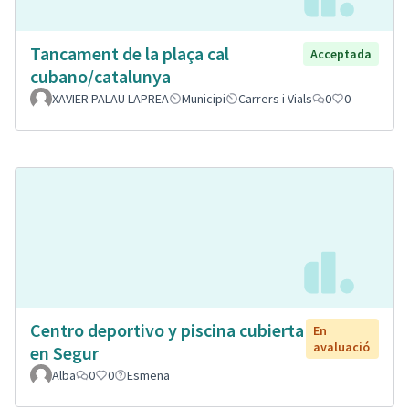
Tancament de la plaça cal
Acceptada
cubano/catalunya
XAVIER PALAU LAPREA
Municipi
Carrers i Vials
0
0
Centro deportivo y piscina cubierta
En
avaluació
en Segur
Alba
0
0
Esmena