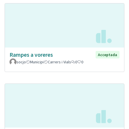
Rampes a voreres
Acceptada
socjo
Municipi
Carrers i Vials
0
0