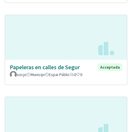
Papeleras en calles de Segur
Acceptada
socjo
Municipi
Espai Públic
0
0