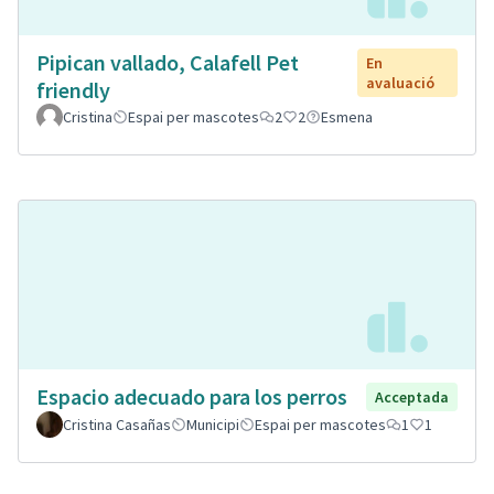
Pipican vallado, Calafell Pet
En
avaluació
friendly
Cristina
Espai per mascotes
2
2
Esmena
Espacio adecuado para los perros
Acceptada
Cristina Casañas
Municipi
Espai per mascotes
1
1