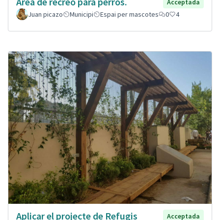
Área de recreo para perros.
Acceptada
Juan picazo
Municipi
Espai per mascotes
0
4
Aplicar el projecte de Refugis
Acceptada