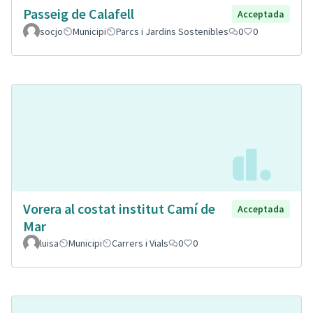
Passeig de Calafell
Acceptada
socjo
Municipi
Parcs i Jardins Sostenibles
0
0
Vorera al costat institut Camí de
Acceptada
Mar
luisa
Municipi
Carrers i Vials
0
0