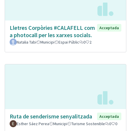
Lletres Corpòries #CALAFELL com
Acceptada
a photocall per les xarxes socials.
Natalia Tabi
Municipi
Espai Públic
0
2
Ruta de senderisme senyalitzada
Acceptada
Esther Sáez Perea
Municipi
Turisme Sostenible
0
0