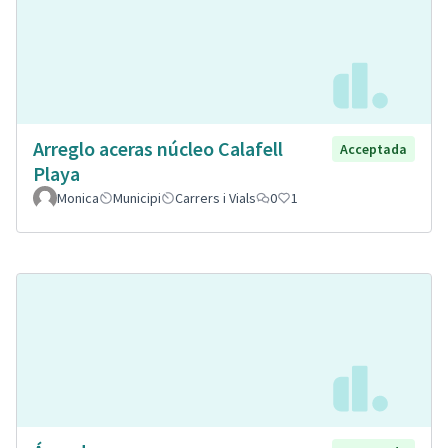
Arreglo aceras núcleo Calafell
Acceptada
Playa
Monica
Municipi
Carrers i Vials
0
1