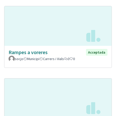
Rampes a voreres
Acceptada
socjo
Municipi
Carrers i Vials
0
0