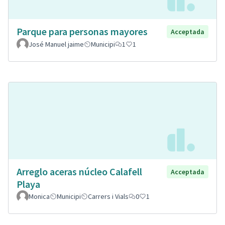
Parque para personas mayores
Acceptada
José Manuel jaime
Municipi
1
1
Arreglo aceras núcleo Calafell
Acceptada
Playa
Monica
Municipi
Carrers i Vials
0
1