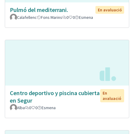
Pulmó del mediterrani.
En avaluació
Calafellenc
Fons Marins
0
0
Esmena
Centro deportivo y piscina cubierta
En
avaluació
en Segur
Alba
0
0
Esmena