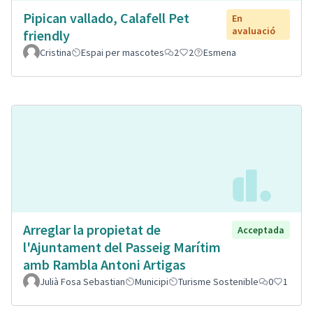
Pipican vallado, Calafell Pet
En
avaluació
friendly
Cristina
Espai per mascotes
2
2
Esmena
Arreglar la propietat de
Acceptada
l'Ajuntament del Passeig Marítim
amb Rambla Antoni Artigas
Julià Fosa Sebastian
Municipi
Turisme Sostenible
0
1