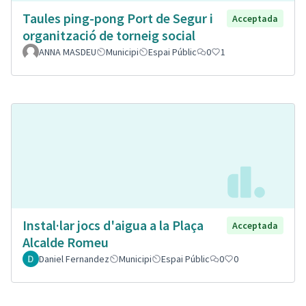
Taules ping-pong Port de Segur i
Acceptada
organització de torneig social
ANNA MASDEU
Municipi
Espai Públic
0
1
Instal·lar jocs d'aigua a la Plaça
Acceptada
Alcalde Romeu
Daniel Fernandez
Municipi
Espai Públic
0
0