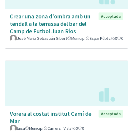
Crear una zona d'ombra amb un
Acceptada
tendall a la terrassa del bar del
Camp de Futbol Juan Ríos
José María Sebastián Gibert
Municipi
Espai Públic
0
0
Vorera al costat institut Camí de
Acceptada
Mar
luisa
Municipi
Carrers i Vials
0
0