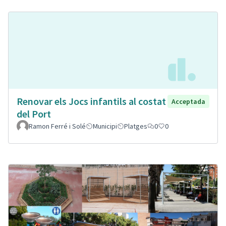
Renovar els Jocs infantils al costat
Acceptada
del Port
Ramon Ferré i Solé
Municipi
Platges
0
0