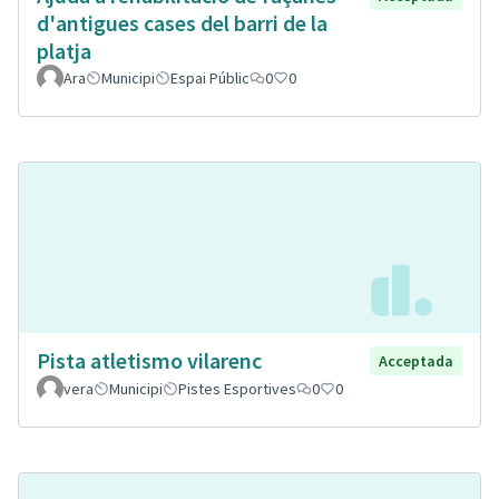
d'antigues cases del barri de la
platja
Ara
Municipi
Espai Públic
0
0
Pista atletismo vilarenc
Acceptada
vera
Municipi
Pistes Esportives
0
0