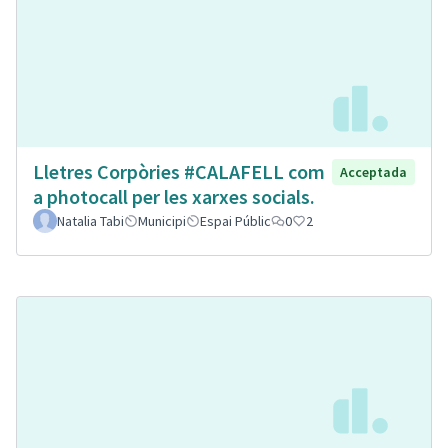
Lletres Corpòries #CALAFELL com
Acceptada
a photocall per les xarxes socials.
Natalia Tabi
Municipi
Espai Públic
0
2