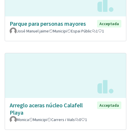
Parque para personas mayores
Acceptada
José Manuel jaime
Municipi
Espai Públic
1
1
Arreglo aceras núcleo Calafell
Acceptada
Playa
Monica
Municipi
Carrers i Vials
0
1