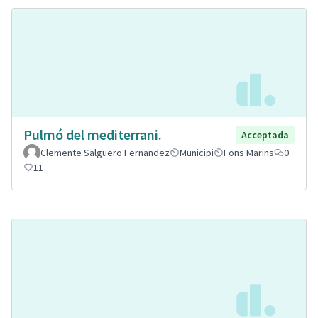
Pulmó del mediterrani.
Acceptada
Clemente Salguero Fernandez
Municipi
Fons Marins
0
11