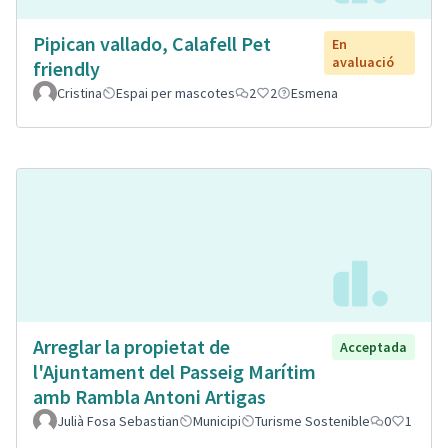
Pipican vallado, Calafell Pet
En
avaluació
friendly
Cristina
Espai per mascotes
2
2
Esmena
Arreglar la propietat de
Acceptada
l'Ajuntament del Passeig Marítim
amb Rambla Antoni Artigas
Julià Fosa Sebastian
Municipi
Turisme Sostenible
0
1