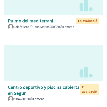
Pulmó del mediterrani.
En avaluació
Calafellenc
Fons Marins
0
0
Esmena
Centro deportivo y piscina cubierta
En
avaluació
en Segur
Alba
0
0
Esmena