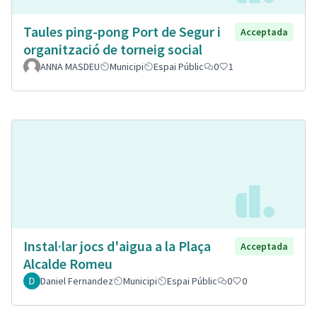
Taules ping-pong Port de Segur i
Acceptada
organització de torneig social
ANNA MASDEU
Municipi
Espai Públic
0
1
Instal·lar jocs d'aigua a la Plaça
Acceptada
Alcalde Romeu
Daniel Fernandez
Municipi
Espai Públic
0
0