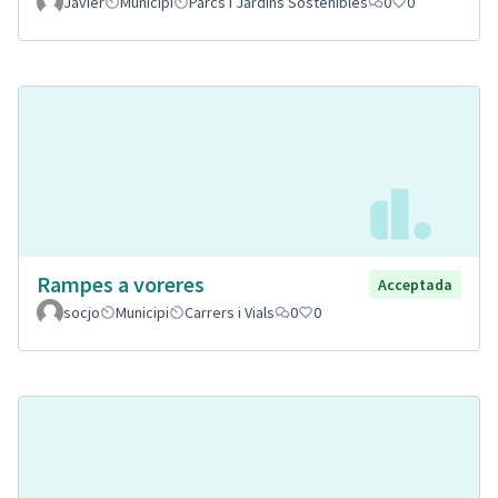
Javier
Municipi
Parcs i Jardins Sostenibles
0
0
Rampes a voreres
Acceptada
socjo
Municipi
Carrers i Vials
0
0