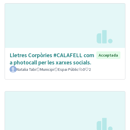
Lletres Corpòries #CALAFELL com
Acceptada
a photocall per les xarxes socials.
Natalia Tabi
Municipi
Espai Públic
0
2