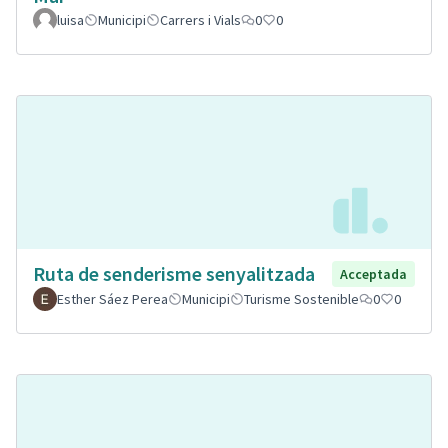
luisa
Municipi
Carrers i Vials
0
0
Ruta de senderisme senyalitzada
Acceptada
Esther Sáez Perea
Municipi
Turisme Sostenible
0
0